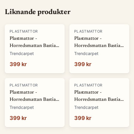
Liknande produkter
PLASTMATTOR
PLASTMATTOR
Plastmattor -
Plastmattor -
Horredsmattan Bastian
Horredsmattan Bastian
(grön) (Storlek: 70 x 50
(röd) (Storlek: 70 x 50
Trendcarpet
Trendcarpet
cm)
cm)
399 kr
399 kr
PLASTMATTOR
PLASTMATTOR
Plastmattor -
Plastmattor -
Horredsmattan Bastian
Horredsmattan Bastian
(blå) (Storlek: 70 x 50
(brun) (Storlek: 70 x 50
Trendcarpet
Trendcarpet
cm)
cm)
399 kr
399 kr