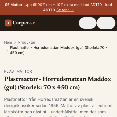
SE Mattor
:
Upp till 90% rea + 10% extra med kod ADT10
– kod
ADT10
Se rean →
Carpet
.se
Hem
Produkter
Plastmattor - Horredsmattan Maddox (gul) (Storlek: 70 x
450 cm)
PLASTMATTOR
Plastmattor - Horredsmattan Maddox
(gul) (Storlek: 70 x 450 cm)
Plastmattor från Horredsmattan är en svensk
designklassiker sedan 1956. Mattor av plast är extremt
lättskötta och nästintill underhållsfria, men det som