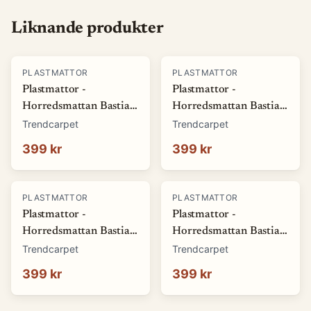
Liknande produkter
PLASTMATTOR
PLASTMATTOR
Plastmattor -
Plastmattor -
Horredsmattan Bastian
Horredsmattan Bastian
(grön) (Storlek: 70 x 50
(röd) (Storlek: 70 x 50
Trendcarpet
Trendcarpet
cm)
cm)
399 kr
399 kr
PLASTMATTOR
PLASTMATTOR
Plastmattor -
Plastmattor -
Horredsmattan Bastian
Horredsmattan Bastian
(blå) (Storlek: 70 x 50
(brun) (Storlek: 70 x 50
Trendcarpet
Trendcarpet
cm)
cm)
399 kr
399 kr