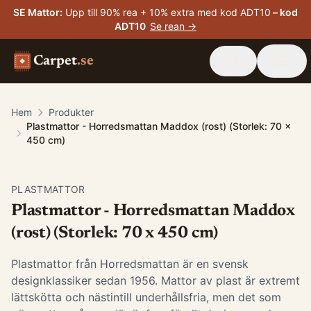
SE Mattor
:
Upp till 90% rea + 10% extra med kod ADT10
– kod
ADT10
Se rean →
Carpet
.se
Hem
Produkter
Plastmattor - Horredsmattan Maddox (rost) (Storlek: 70 x
450 cm)
PLASTMATTOR
Plastmattor - Horredsmattan Maddox
(rost) (Storlek: 70 x 450 cm)
Plastmattor från Horredsmattan är en svensk
designklassiker sedan 1956. Mattor av plast är extremt
lättskötta och nästintill underhållsfria, men det som