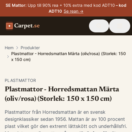
SE Mattor
:
Upp till 90% rea + 10% extra med kod ADT10
– kod
ADT10
Se rean →
Carpet
.se
Hem
Produkter
Plastmattor - Horredsmattan Märta (oliv/rosa) (Storlek: 150
x 150 cm)
PLASTMATTOR
Plastmattor - Horredsmattan Märta
(oliv/rosa) (Storlek: 150 x 150 cm)
Plastmattor från Horredsmattan är en svensk
designklassiker sedan 1956. Mattan är av 100 procent
plast vilket gör den extremt lättskött och underhållsfri.