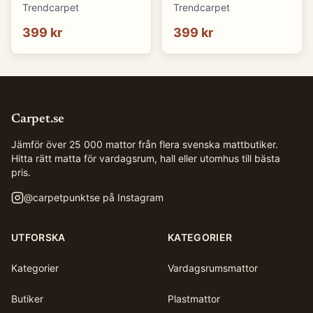
(blå) (Storlek: 70 x 50
(brun) (Storlek: 70 x 50
Trendcarpet
Trendcarpet
cm)
cm)
399 kr
399 kr
Carpet.se
Jämför över 25 000 mattor från flera svenska mattbutiker.
Hitta rätt matta för vardagsrum, hall eller utomhus till bästa
pris.
@
carpetpunktse
på Instagram
UTFORSKA
KATEGORIER
Kategorier
Vardagsrumsmattor
Butiker
Plastmattor