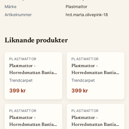
Märke
Plastmattor
Artikelnummer
hrd.marta.olivepink-18
Liknande produkter
PLASTMATTOR
PLASTMATTOR
Plastmattor -
Plastmattor -
Horredsmattan Bastian
Horredsmattan Bastian
(grön) (Storlek: 70 x 50
(röd) (Storlek: 70 x 50
Trendcarpet
Trendcarpet
cm)
cm)
399 kr
399 kr
PLASTMATTOR
PLASTMATTOR
Plastmattor -
Plastmattor -
Horredsmattan Bastian
Horredsmattan Bastian