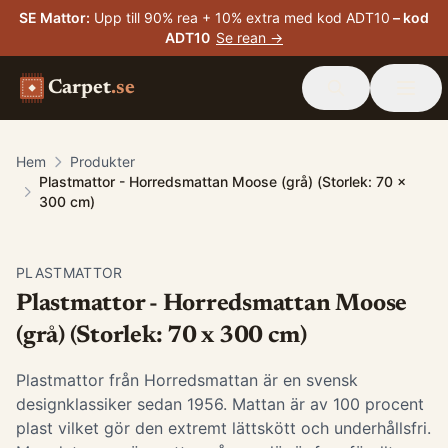
SE Mattor
:
Upp till 90% rea + 10% extra med kod ADT10
– kod
ADT10
Se rean →
Carpet
.se
Hem
Produkter
Plastmattor - Horredsmattan Moose (grå) (Storlek: 70 x
300 cm)
PLASTMATTOR
Plastmattor - Horredsmattan Moose
(grå) (Storlek: 70 x 300 cm)
Plastmattor från Horredsmattan är en svensk
designklassiker sedan 1956. Mattan är av 100 procent
plast vilket gör den extremt lättskött och underhållsfri.