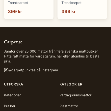
(blå) (Storlek: 70 x 50
(brun) (Storlek: 70 x 50
Trendcarpet
Trendcarpet
cm)
cm)
399 kr
399 kr
Carpet.se
Jämför över 25 000 mattor från flera svenska mattbutiker.
Hitta rätt matta för vardagsrum, hall eller utomhus till bästa
pris.
@
carpetpunktse
på Instagram
UTFORSKA
KATEGORIER
Kategorier
Vardagsrumsmattor
Butiker
Plastmattor