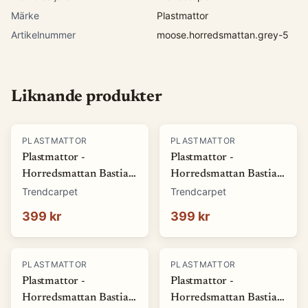
Märke
Plastmattor
Artikelnummer
moose.horredsmattan.grey-5
Liknande produkter
PLASTMATTOR
PLASTMATTOR
Plastmattor -
Plastmattor -
Horredsmattan Bastian
Horredsmattan Bastian
(grön) (Storlek: 70 x 50
(röd) (Storlek: 70 x 50
Trendcarpet
Trendcarpet
cm)
cm)
399 kr
399 kr
PLASTMATTOR
PLASTMATTOR
Plastmattor -
Plastmattor -
Horredsmattan Bastian
Horredsmattan Bastian