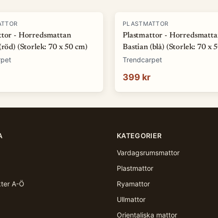
ATTOR
PLASTMATTOR
ttor - Horredsmattan
Plastmattor - Horredsmatt
(röd) (Storlek: 70 x 50 cm)
Bastian (blå) (Storlek: 70 x 
rpet
Trendcarpet
399 kr
A
KATEGORIER
Vardagsrumsmattor
Plastmattor
kter A-Ö
Ryamattor
Ullmattor
Orientaliska mattor