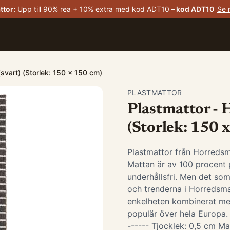
ttor
:
Upp till 90% rea + 10% extra med kod ADT10
– kod
ADT10
Se 
svart) (Storlek: 150 x 150 cm)
PLASTMATTOR
Plastmattor - 
(Storlek: 150 
Plastmattor från Horredsm
Mattan är av 100 procent p
underhållsfri. Men det som
och trenderna i Horredsma
enkelheten kombinerat me
populär över hela Europa. -
------ Tjocklek: 0,5 cm Ma