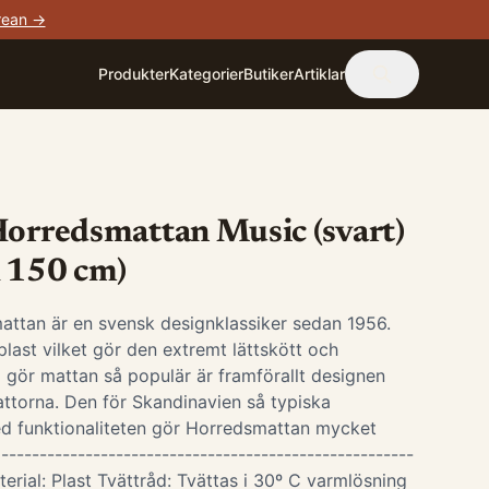
rean →
Produkter
Kategorier
Butiker
Artiklar
Horredsmattan Music (svart)
x 150 cm)
attan är en svensk designklassiker sedan 1956.
last vilket gör den extremt lättskött och
 gör mattan så populär är framförallt designen
ttorna. Den för Skandinavien så typiska
d funktionaliteten gör Horredsmattan mycket
-----------------------------------------------------
terial: Plast Tvättråd: Tvättas i 30º C varmlösning