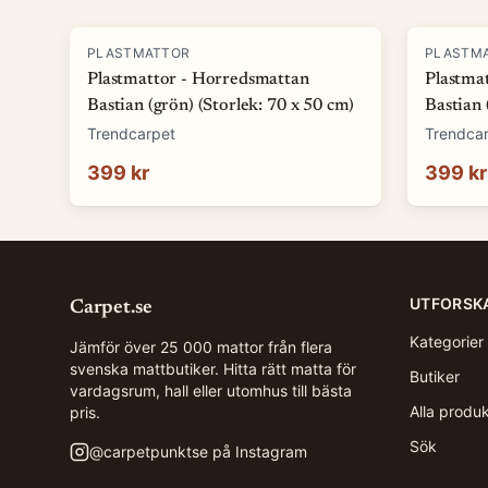
PLASTMATTOR
PLASTM
Plastmattor - Horredsmattan
Plastma
Bastian (grön) (Storlek: 70 x 50 cm)
Bastian 
Trendcarpet
Trendca
399 kr
399 kr
UTFORSK
Carpet.se
Kategorier
Jämför över 25 000 mattor från flera
svenska mattbutiker. Hitta rätt matta för
Butiker
vardagsrum, hall eller utomhus till bästa
Alla produ
pris.
Sök
@
carpetpunktse
på Instagram