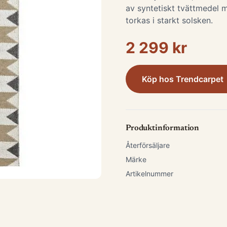
av syntetiskt tvättmedel m
torkas i starkt solsken.
2 299 kr
Köp hos
Trendcarpet
Produktinformation
Återförsäljare
Märke
Artikelnummer