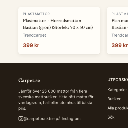
PLASTMATTOR
PLASTM
Plastmattor - Horredsmattan
Plastma
Bastian (grön) (Storlek: 70 x 50 cm)
Bastian 
Trendcarpet
Trendca
399 kr
399 kr
UTFORSK
Carpet.se
Kategorier
Jämför över 25 000 mattor från flera
svenska mattbutiker. Hitta rätt matta för
Butiker
vardagsrum, hall eller utomhus till bästa
Alla produ
pris.
Sök
@
carpetpunktse
på Instagram