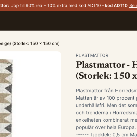
ttor
:
Upp till 90% rea + 10% extra med kod ADT10
– kod
ADT10
Se 
eige) (Storlek: 150 x 150 cm)
PLASTMATTOR
Plastmattor - 
(Storlek: 150 
Plastmattor från Horredsm
Mattan är av 100 procent p
underhållsfri. Men det som
och trenderna i Horredsma
enkelheten kombinerat me
populär över hela Europa. -
------ Tjocklek: 0,5 cm Ma