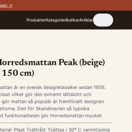
rean →
Produkter
Kategorier
Butiker
Artiklar
Horredsmattan Peak (beige)
x 150 cm)
attan är en svensk designklassiker sedan 1956.
last vilket gör den extremt lättskött och
 gör mattan så populär är framförallt designen
ttorna. Den för Skandinavien så typiska
d funktionaliteten gör Horredsmattan mycket
-----------------------------------------------------
terial: Plast Tvättråd: Tvättas i 30º C varmlösning