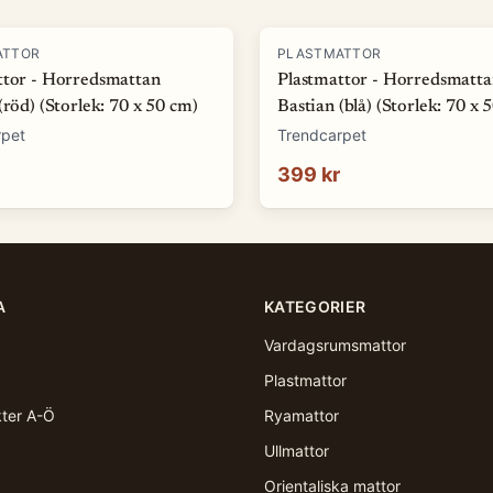
ATTOR
PLASTMATTOR
ttor - Horredsmattan
Plastmattor - Horredsmatt
(röd) (Storlek: 70 x 50 cm)
Bastian (blå) (Storlek: 70 x 
rpet
Trendcarpet
399 kr
A
KATEGORIER
Vardagsrumsmattor
Plastmattor
kter A-Ö
Ryamattor
Ullmattor
Orientaliska mattor