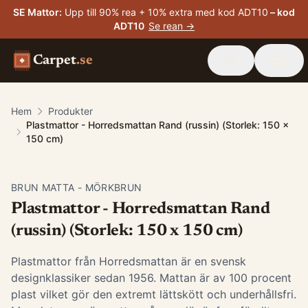
SE Mattor
:
Upp till 90% rea + 10% extra med kod ADT10
– kod
ADT10
Se rean →
Carpet
.se
Hem
Produkter
Plastmattor - Horredsmattan Rand (russin) (Storlek: 150 x
150 cm)
BRUN MATTA - MÖRKBRUN
Plastmattor - Horredsmattan Rand
(russin) (Storlek: 150 x 150 cm)
Plastmattor från Horredsmattan är en svensk
designklassiker sedan 1956. Mattan är av 100 procent
plast vilket gör den extremt lättskött och underhållsfri.