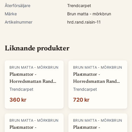
Återförsäljare
Trendcarpet
Märke
Brun matta - mörkbrun
Artikelnummer
hrd.rand.raisin-11
Liknande produkter
BRUN MATTA - MÖRKBRUN
BRUN MATTA - MÖRKBRUN
Plastmattor -
Plastmattor -
Horredsmattan Rand
Horredsmattan Rand
(russin) (Storlek: 70 x
(russin) (Storlek: 70 x
Trendcarpet
Trendcarpet
50 cm)
100 cm)
360 kr
720 kr
BRUN MATTA - MÖRKBRUN
BRUN MATTA - MÖRKBRUN
Plastmattor -
Plastmattor -