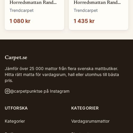
Horredsmattan Rand
Horredsmattan Rand
(russin) (Storlek: 70 x
(russin) (Storlek: 70 x
Trendcarpet
Trendcarpet
150 cm)
200 cm)
1 080 kr
1 435 kr
Carpet.se
Jämför över 25 000 mattor från flera svenska mattbutiker.
Hitta rätt matta för vardagsrum, hall eller utomhus till bästa
pris.
@
carpetpunktse
på Instagram
UTFORSKA
KATEGORIER
Kategorier
Vardagsrumsmattor