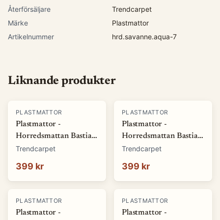
Återförsäljare
Trendcarpet
Märke
Plastmattor
Artikelnummer
hrd.savanne.aqua-7
Liknande produkter
PLASTMATTOR
PLASTMATTOR
Plastmattor -
Plastmattor -
Horredsmattan Bastian
Horredsmattan Bastian
(grön) (Storlek: 70 x 50
(röd) (Storlek: 70 x 50
Trendcarpet
Trendcarpet
cm)
cm)
399 kr
399 kr
PLASTMATTOR
PLASTMATTOR
Plastmattor -
Plastmattor -