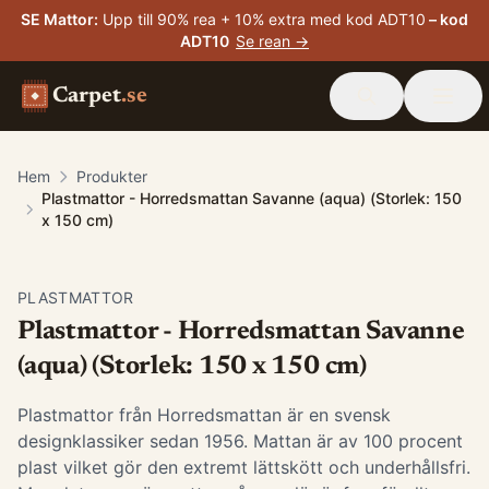
SE Mattor
:
Upp till 90% rea + 10% extra med kod ADT10
– kod
ADT10
Se rean →
Carpet
.se
Hem
Produkter
Plastmattor - Horredsmattan Savanne (aqua) (Storlek: 150
x 150 cm)
PLASTMATTOR
Plastmattor - Horredsmattan Savanne
(aqua) (Storlek: 150 x 150 cm)
Plastmattor från Horredsmattan är en svensk
designklassiker sedan 1956. Mattan är av 100 procent
plast vilket gör den extremt lättskött och underhållsfri.