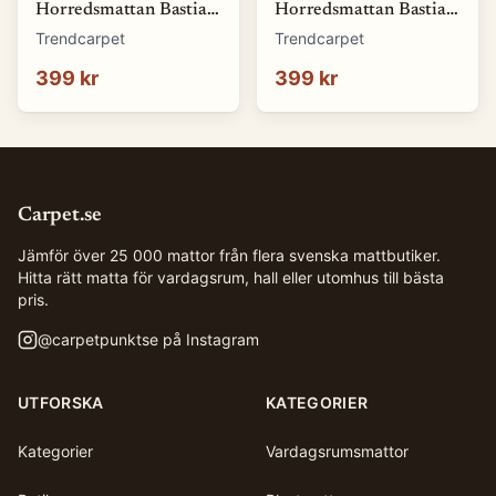
Horredsmattan Bastian
Horredsmattan Bastian
(blå) (Storlek: 70 x 50
(brun) (Storlek: 70 x 50
Trendcarpet
Trendcarpet
cm)
cm)
399 kr
399 kr
Carpet.se
Jämför över 25 000 mattor från flera svenska mattbutiker.
Hitta rätt matta för vardagsrum, hall eller utomhus till bästa
pris.
@
carpetpunktse
på Instagram
UTFORSKA
KATEGORIER
Kategorier
Vardagsrumsmattor