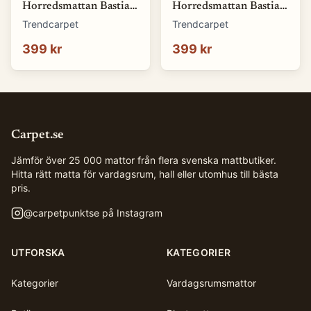
Horredsmattan Bastian
Horredsmattan Bastian
(blå) (Storlek: 70 x 50
(brun) (Storlek: 70 x 50
Trendcarpet
Trendcarpet
cm)
cm)
399 kr
399 kr
Carpet.se
Jämför över 25 000 mattor från flera svenska mattbutiker.
Hitta rätt matta för vardagsrum, hall eller utomhus till bästa
pris.
@
carpetpunktse
på Instagram
UTFORSKA
KATEGORIER
Kategorier
Vardagsrumsmattor