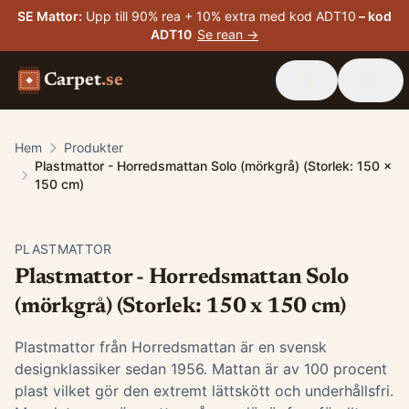
SE Mattor
:
Upp till 90% rea + 10% extra med kod ADT10
– kod
ADT10
Se rean →
Carpet
.se
Hem
Produkter
Plastmattor - Horredsmattan Solo (mörkgrå) (Storlek: 150 x
150 cm)
PLASTMATTOR
Plastmattor - Horredsmattan Solo
(mörkgrå) (Storlek: 150 x 150 cm)
Plastmattor från Horredsmattan är en svensk
designklassiker sedan 1956. Mattan är av 100 procent
plast vilket gör den extremt lättskött och underhållsfri.