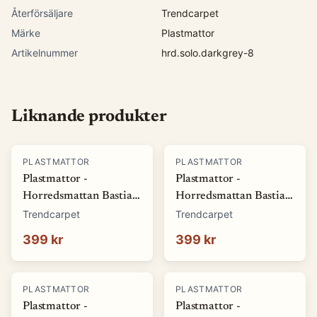
Återförsäljare
Trendcarpet
Märke
Plastmattor
Artikelnummer
hrd.solo.darkgrey-8
Liknande produkter
PLASTMATTOR
PLASTMATTOR
Plastmattor -
Plastmattor -
Horredsmattan Bastian
Horredsmattan Bastian
(grön) (Storlek: 70 x 50
(röd) (Storlek: 70 x 50
Trendcarpet
Trendcarpet
cm)
cm)
399 kr
399 kr
PLASTMATTOR
PLASTMATTOR
Plastmattor -
Plastmattor -