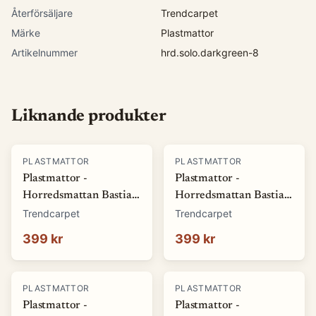
Återförsäljare
Trendcarpet
Märke
Plastmattor
Artikelnummer
hrd.solo.darkgreen-8
Liknande produkter
PLASTMATTOR
PLASTMATTOR
Plastmattor -
Plastmattor -
Horredsmattan Bastian
Horredsmattan Bastian
(grön) (Storlek: 70 x 50
(röd) (Storlek: 70 x 50
Trendcarpet
Trendcarpet
cm)
cm)
399 kr
399 kr
PLASTMATTOR
PLASTMATTOR
Plastmattor -
Plastmattor -