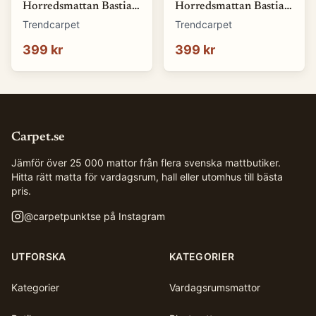
Horredsmattan Bastian
Horredsmattan Bastian
(blå) (Storlek: 70 x 50
(brun) (Storlek: 70 x 50
Trendcarpet
Trendcarpet
cm)
cm)
399 kr
399 kr
Carpet.se
Jämför över 25 000 mattor från flera svenska mattbutiker.
Hitta rätt matta för vardagsrum, hall eller utomhus till bästa
pris.
@
carpetpunktse
på Instagram
UTFORSKA
KATEGORIER
Kategorier
Vardagsrumsmattor