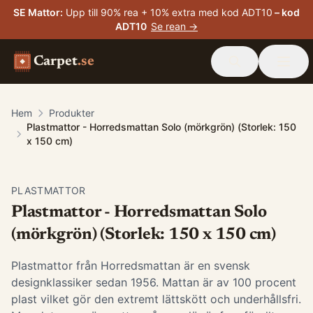
SE Mattor
:
Upp till 90% rea + 10% extra med kod ADT10
– kod
ADT10
Se rean →
Carpet
.se
Hem
Produkter
Plastmattor - Horredsmattan Solo (mörkgrön) (Storlek: 150
x 150 cm)
PLASTMATTOR
Plastmattor - Horredsmattan Solo
(mörkgrön) (Storlek: 150 x 150 cm)
Plastmattor från Horredsmattan är en svensk
designklassiker sedan 1956. Mattan är av 100 procent
plast vilket gör den extremt lättskött och underhållsfri.