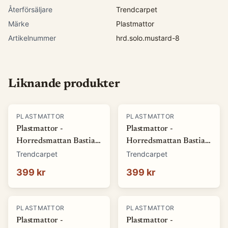
Återförsäljare
Trendcarpet
Märke
Plastmattor
Artikelnummer
hrd.solo.mustard-8
Liknande produkter
PLASTMATTOR
PLASTMATTOR
Plastmattor -
Plastmattor -
Horredsmattan Bastian
Horredsmattan Bastian
(grön) (Storlek: 70 x 50
(röd) (Storlek: 70 x 50
Trendcarpet
Trendcarpet
cm)
cm)
399 kr
399 kr
PLASTMATTOR
PLASTMATTOR
Plastmattor -
Plastmattor -