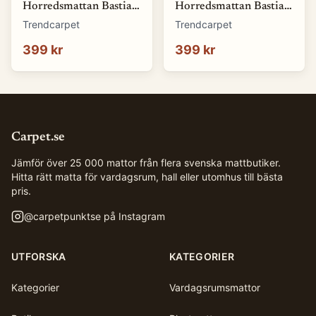
Horredsmattan Bastian
Horredsmattan Bastian
(blå) (Storlek: 70 x 50
(brun) (Storlek: 70 x 50
Trendcarpet
Trendcarpet
cm)
cm)
399 kr
399 kr
Carpet.se
Jämför över 25 000 mattor från flera svenska mattbutiker.
Hitta rätt matta för vardagsrum, hall eller utomhus till bästa
pris.
@
carpetpunktse
på Instagram
UTFORSKA
KATEGORIER
Kategorier
Vardagsrumsmattor