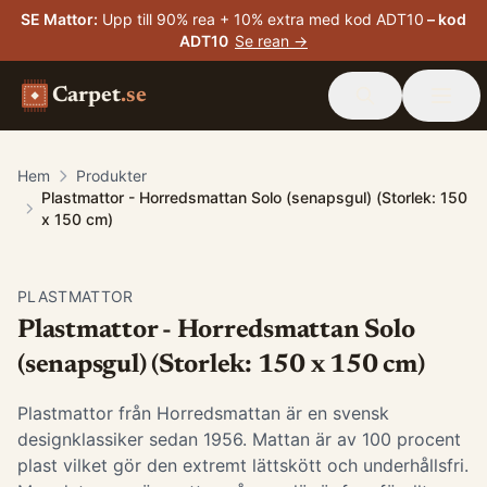
SE Mattor
:
Upp till 90% rea + 10% extra med kod ADT10
– kod
ADT10
Se rean →
Carpet
.se
Hem
Produkter
Plastmattor - Horredsmattan Solo (senapsgul) (Storlek: 150
x 150 cm)
PLASTMATTOR
Plastmattor - Horredsmattan Solo
(senapsgul) (Storlek: 150 x 150 cm)
Plastmattor från Horredsmattan är en svensk
designklassiker sedan 1956. Mattan är av 100 procent
plast vilket gör den extremt lättskött och underhållsfri.