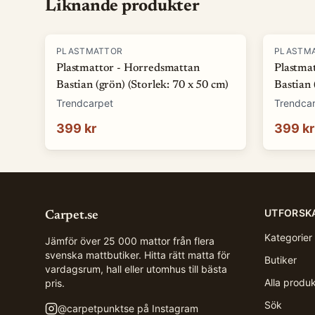
Liknande produkter
PLASTMATTOR
PLASTM
Plastmattor - Horredsmattan
Plastma
Bastian (grön) (Storlek: 70 x 50 cm)
Bastian 
Trendcarpet
Trendca
399 kr
399 kr
UTFORSK
Carpet.se
Kategorier
Jämför över 25 000 mattor från flera
svenska mattbutiker. Hitta rätt matta för
Butiker
vardagsrum, hall eller utomhus till bästa
Alla produ
pris.
Sök
@
carpetpunktse
på Instagram