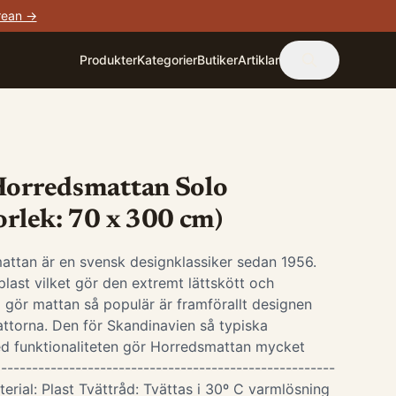
rean →
Produkter
Kategorier
Butiker
Artiklar
 Horredsmattan Solo
orlek: 70 x 300 cm)
attan är en svensk designklassiker sedan 1956.
last vilket gör den extremt lättskött och
 gör mattan så populär är framförallt designen
ttorna. Den för Skandinavien så typiska
d funktionaliteten gör Horredsmattan mycket
-----------------------------------------------------
terial: Plast Tvättråd: Tvättas i 30º C varmlösning