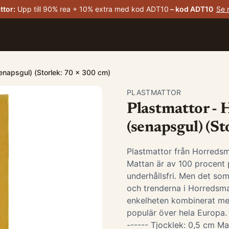
ttor
:
Upp till 90% rea + 10% extra med kod ADT10
– kod
ADT10
Se 
enapsgul) (Storlek: 70 x 300 cm)
PLASTMATTOR
Plastmattor -
(senapsgul) (St
Plastmattor från Horredsm
Mattan är av 100 procent p
underhållsfri. Men det som
och trenderna i Horredsma
enkelheten kombinerat me
populär över hela Europa. -
------ Tjocklek: 0,5 cm Ma