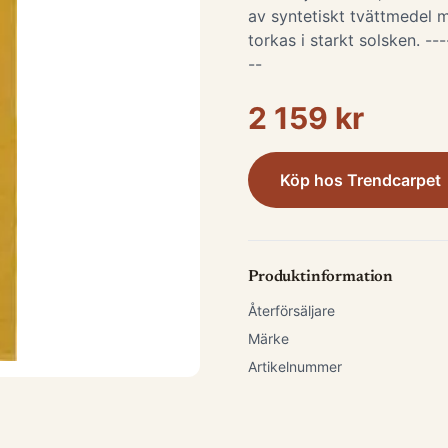
av syntetiskt tvättmedel m
torkas i starkt solsken. ---
--
2 159 kr
Köp hos
Trendcarpet
Produktinformation
Återförsäljare
Märke
Artikelnummer