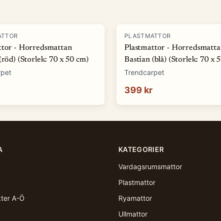
ATTOR
PLASTMATTOR
ttor - Horredsmattan
Plastmattor - Horredsmatt
(röd) (Storlek: 70 x 50 cm)
Bastian (blå) (Storlek: 70 x 
rpet
Trendcarpet
399 kr
A
KATEGORIER
Vardagsrumsmattor
Plastmattor
kter A-Ö
Ryamattor
Ullmattor