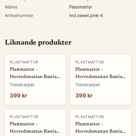
Märke
Plastmattor
Artikelnummer
hrd.sweet.pink-4
Liknande produkter
PLASTMATTOR
PLASTMATTOR
Plastmattor -
Plastmattor -
Horredsmattan Bastian
Horredsmattan Bastian
(grön) (Storlek: 70 x 50
(röd) (Storlek: 70 x 50
Trendcarpet
Trendcarpet
cm)
cm)
399 kr
399 kr
PLASTMATTOR
PLASTMATTOR
Plastmattor -
Plastmattor -
Horredsmattan Bastian
Horredsmattan Bastian