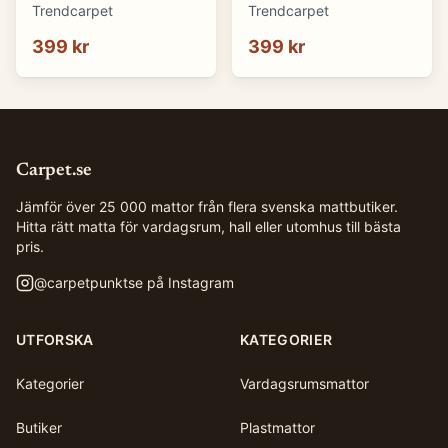
(blå) (Storlek: 70 x 50
(brun) (Storlek: 70 x 50
Trendcarpet
Trendcarpet
cm)
cm)
399 kr
399 kr
Carpet.se
Jämför över 25 000 mattor från flera svenska mattbutiker.
Hitta rätt matta för vardagsrum, hall eller utomhus till bästa
pris.
@
carpetpunktse
på Instagram
UTFORSKA
KATEGORIER
Kategorier
Vardagsrumsmattor
Butiker
Plastmattor