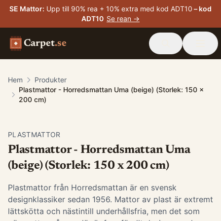
SE Mattor
:
Upp till 90% rea + 10% extra med kod ADT10
– kod
ADT10
Se rean →
Carpet
.se
Hem
Produkter
Plastmattor - Horredsmattan Uma (beige) (Storlek: 150 x
200 cm)
PLASTMATTOR
Plastmattor - Horredsmattan Uma
(beige) (Storlek: 150 x 200 cm)
Plastmattor från Horredsmattan är en svensk
designklassiker sedan 1956. Mattor av plast är extremt
lättskötta och nästintill underhållsfria, men det som