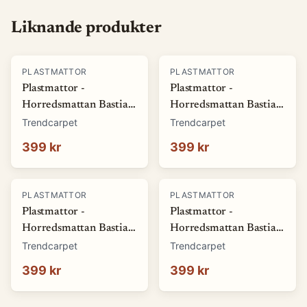
Liknande produkter
PLASTMATTOR
PLASTMATTOR
Plastmattor -
Plastmattor -
Horredsmattan Bastian
Horredsmattan Bastian
(grön) (Storlek: 70 x 50
(röd) (Storlek: 70 x 50
Trendcarpet
Trendcarpet
cm)
cm)
399 kr
399 kr
PLASTMATTOR
PLASTMATTOR
Plastmattor -
Plastmattor -
Horredsmattan Bastian
Horredsmattan Bastian
(blå) (Storlek: 70 x 50
(brun) (Storlek: 70 x 50
Trendcarpet
Trendcarpet
cm)
cm)
399 kr
399 kr