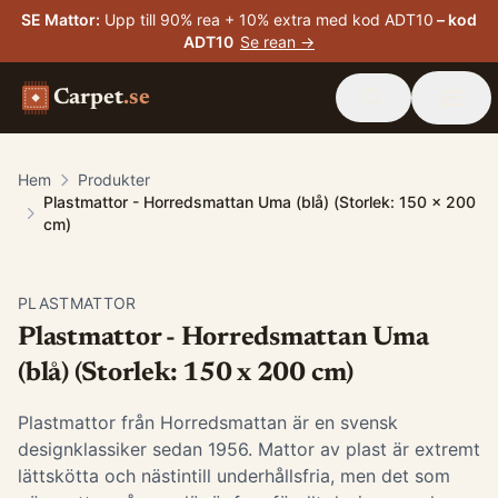
SE Mattor
:
Upp till 90% rea + 10% extra med kod ADT10
– kod
ADT10
Se rean →
Carpet
.se
Hem
Produkter
Plastmattor - Horredsmattan Uma (blå) (Storlek: 150 x 200
cm)
PLASTMATTOR
Plastmattor - Horredsmattan Uma
(blå) (Storlek: 150 x 200 cm)
Plastmattor från Horredsmattan är en svensk
designklassiker sedan 1956. Mattor av plast är extremt
lättskötta och nästintill underhållsfria, men det som