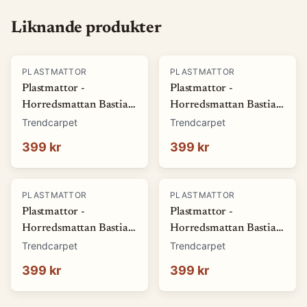
Liknande produkter
PLASTMATTOR
PLASTMATTOR
Plastmattor -
Plastmattor -
Horredsmattan Bastian
Horredsmattan Bastian
(grön) (Storlek: 70 x 50
(röd) (Storlek: 70 x 50
Trendcarpet
Trendcarpet
cm)
cm)
399 kr
399 kr
PLASTMATTOR
PLASTMATTOR
Plastmattor -
Plastmattor -
Horredsmattan Bastian
Horredsmattan Bastian
(blå) (Storlek: 70 x 50
(brun) (Storlek: 70 x 50
Trendcarpet
Trendcarpet
cm)
cm)
399 kr
399 kr