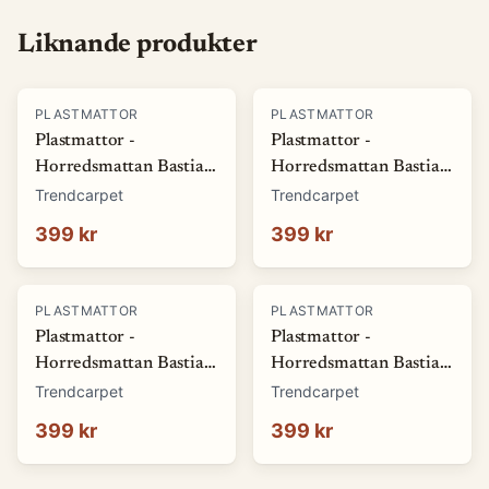
Liknande produkter
PLASTMATTOR
PLASTMATTOR
Plastmattor -
Plastmattor -
Horredsmattan Bastian
Horredsmattan Bastian
(grön) (Storlek: 70 x 50
(röd) (Storlek: 70 x 50
Trendcarpet
Trendcarpet
cm)
cm)
399 kr
399 kr
PLASTMATTOR
PLASTMATTOR
Plastmattor -
Plastmattor -
Horredsmattan Bastian
Horredsmattan Bastian
(blå) (Storlek: 70 x 50
(brun) (Storlek: 70 x 50
Trendcarpet
Trendcarpet
cm)
cm)
399 kr
399 kr