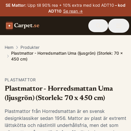
SE Mattor
:
Upp till 90% rea + 10% extra med kod ADT10
– kod
ADT10
Se rean →
Carpet
.se
Hem
Produkter
Plastmattor - Horredsmattan Uma (ljusgrön) (Storlek: 70 x
450 cm)
PLASTMATTOR
Plastmattor - Horredsmattan Uma
(ljusgrön) (Storlek: 70 x 450 cm)
Plastmattor från Horredsmattan är en svensk
designklassiker sedan 1956. Mattor av plast är extremt
lättskötta och nästintill underhållsfria, men det som