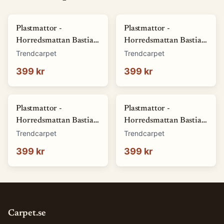
Plastmattor -
Plastmattor -
Horredsmattan Bastian
Horredsmattan Bastian
(grön) (Storlek: 70 x 50
(röd) (Storlek: 70 x 50
Trendcarpet
Trendcarpet
cm)
cm)
399 kr
399 kr
Plastmattor -
Plastmattor -
Horredsmattan Bastian
Horredsmattan Bastian
(blå) (Storlek: 70 x 50
(brun) (Storlek: 70 x 50
Trendcarpet
Trendcarpet
cm)
cm)
399 kr
399 kr
Carpet.se