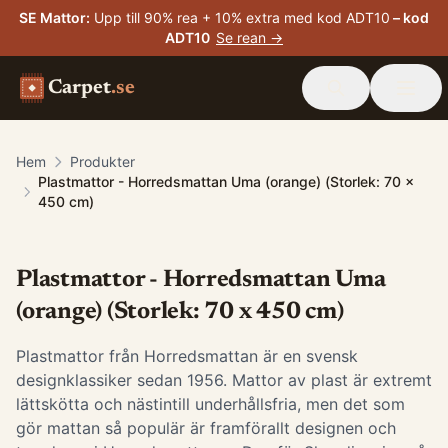
SE Mattor
:
Upp till 90% rea + 10% extra med kod ADT10
– kod
ADT10
Se rean →
Carpet
.se
Hem
Produkter
Plastmattor - Horredsmattan Uma (orange) (Storlek: 70 x
450 cm)
Plastmattor - Horredsmattan Uma
(orange) (Storlek: 70 x 450 cm)
Plastmattor från Horredsmattan är en svensk
designklassiker sedan 1956. Mattor av plast är extremt
lättskötta och nästintill underhållsfria, men det som
gör mattan så populär är framförallt designen och