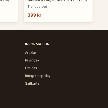
50 cm)
Bastian (brun) (Storlek: 70 x 50 cm)
Trendcarpet
399 kr
INFORMATION
Artiklar
Prisindex
Om oss
Integritetspolicy
Sajtkarta