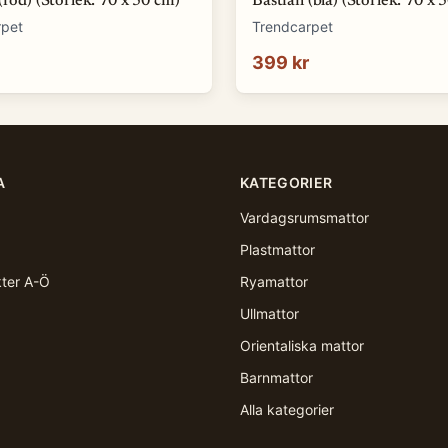
(röd) (Storlek: 70 x 50 cm)
Bastian (blå) (Storlek: 70 x 
rpet
Trendcarpet
399 kr
A
KATEGORIER
Vardagsrumsmattor
Plastmattor
kter A-Ö
Ryamattor
Ullmattor
Orientaliska mattor
Barnmattor
Alla kategorier