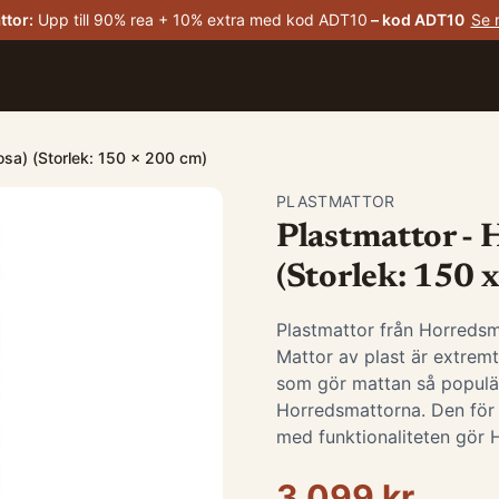
ttor
:
Upp till 90% rea + 10% extra med kod ADT10
– kod
ADT10
Se 
osa) (Storlek: 150 x 200 cm)
PLASTMATTOR
Plastmattor - 
(Storlek: 150 
Plastmattor från Horredsm
Mattor av plast är extremt 
som gör mattan så populär
Horredsmattorna. Den för
med funktionaliteten gör 
3 099 kr