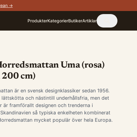
rean →
Produkter
Kategorier
Butiker
Artiklar
Horredsmattan Uma (rosa)
x 200 cm)
attan är en svensk designklassiker sedan 1956.
lättskötta och nästintill underhållsfria, men det
 är framförallt designen och trenderna i
 Skandinavien så typiska enkelheten kombinerat
Horredsmattan mycket populär över hela Europa.