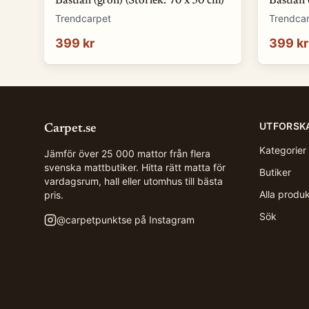
Bastian (grön) (Storlek: 70 x 50 cm)
Bastian 
Trendcarpet
Trendca
399 kr
399 kr
UTFORSK
Carpet.se
Kategorier
Jämför över 25 000 mattor från flera
svenska mattbutiker. Hitta rätt matta för
Butiker
vardagsrum, hall eller utomhus till bästa
Alla produ
pris.
Sök
@
carpetpunktse
på Instagram