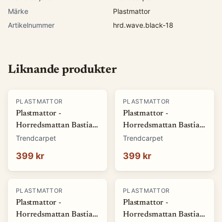
Märke
Plastmattor
Artikelnummer
hrd.wave.black-18
Liknande produkter
PLASTMATTOR
PLASTMATTOR
Plastmattor -
Plastmattor -
Horredsmattan Bastian
Horredsmattan Bastian
(grön) (Storlek: 70 x 50
(röd) (Storlek: 70 x 50
Trendcarpet
Trendcarpet
cm)
cm)
399 kr
399 kr
PLASTMATTOR
PLASTMATTOR
Plastmattor -
Plastmattor -
Horredsmattan Bastian
Horredsmattan Bastian