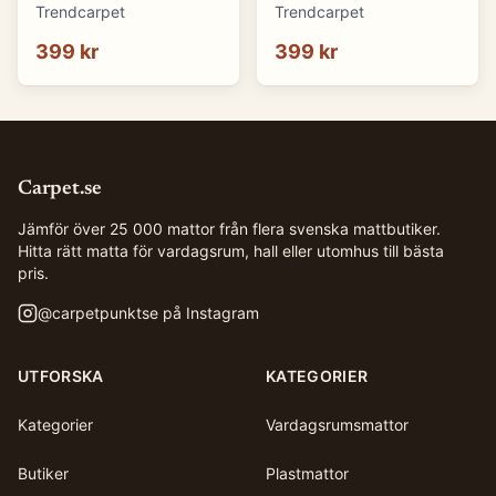
(blå) (Storlek: 70 x 50
(brun) (Storlek: 70 x 50
Trendcarpet
Trendcarpet
cm)
cm)
399 kr
399 kr
Carpet.se
Jämför över 25 000 mattor från flera svenska mattbutiker.
Hitta rätt matta för vardagsrum, hall eller utomhus till bästa
pris.
@
carpetpunktse
på Instagram
UTFORSKA
KATEGORIER
Kategorier
Vardagsrumsmattor
Butiker
Plastmattor