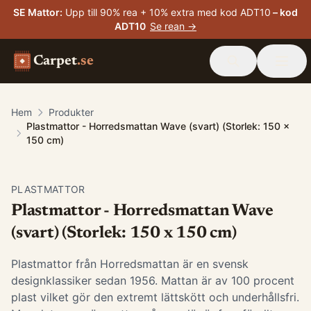
SE Mattor
:
Upp till 90% rea + 10% extra med kod ADT10
– kod
ADT10
Se rean →
Carpet
.se
Hem
Produkter
Plastmattor - Horredsmattan Wave (svart) (Storlek: 150 x
150 cm)
PLASTMATTOR
Plastmattor - Horredsmattan Wave
(svart) (Storlek: 150 x 150 cm)
Plastmattor från Horredsmattan är en svensk
designklassiker sedan 1956. Mattan är av 100 procent
plast vilket gör den extremt lättskött och underhållsfri.