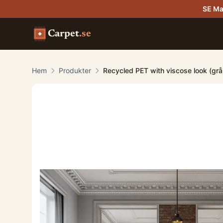
SE Ma
Carpet
.se
Hem
Produkter
Recycled PET with viscose look (grå