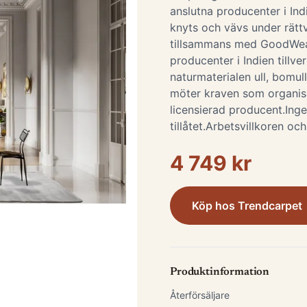
anslutna producenter i Ind
knyts och vävs under rättv
tillsammans med GoodWeav
producenter i Indien tillve
naturmaterialen ull, bomull
möter kraven som organisa
licensierad producent.Inge
tillåtet.Arbetsvillkoren o
4 749 kr
Köp hos
Trendcarpet
Produktinformation
Återförsäljare