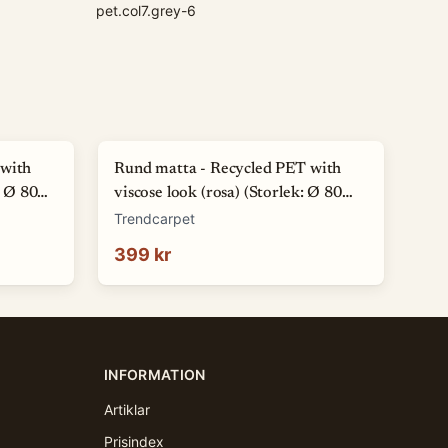
pet.col7.grey-6
 with
Rund matta - Recycled PET with
: Ø 80
viscose look (rosa) (Storlek: Ø 80
cm)
Trendcarpet
399 kr
INFORMATION
Artiklar
Prisindex