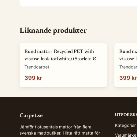
Liknande produkter
Rund matta - Recycled PET with
Rund ma
viscose look (offwhite) (Storlek: Ø
viscose 
80 cm)
Trendcarpet
Trendca
399 kr
399 kr
UTFORSK
Carpet.se
Kategorier
Jämför tiotusentals mattor från flera
svenska mattbutiker. Hitta rätt matta för
Varumärke