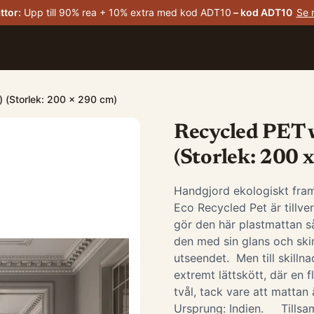
ttor
:
Upp till 90% rea + 10% extra med kod ADT10
– kod
ADT10
Se 
) (Storlek: 200 x 290 cm)
Recycled PET w
(Storlek: 200 
Handgjord ekologiskt fram
Eco Recycled Pet är tillve
gör den här plastmattan så
den med sin glans och sk
utseendet. Men till skilln
extremt lättskött, där en
tvål, tack vare att matta
Ursprung: Indien. Till