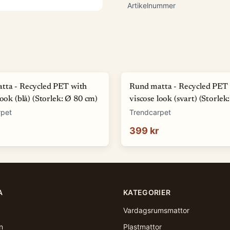
Artikelnummer
tta - Recycled PET with
Rund matta - Recycled PET
look (blå) (Storlek: Ø 80 cm)
viscose look (svart) (Storlek
cm)
rpet
Trendcarpet
399 kr
A
KATEGORIER
Vardagsrumsmattor
n
Plastmattor