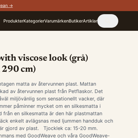
rean →
Produkter
Kategorier
Varumärken
Butiker
Artiklar
ith viscose look (grå)
x 290 cm)
tagen matta av återvunnen plast. Mattan
rkad av återvunnen plast från Petflaskor. Det
väl miljövänlig som sensationellt vacker, där
immer påminner mycket om en silkesmatta i
ad från en silkesmatta är den här plastmattan
 fläck enkelt avlägsnas med ljummen handduk och
n är gjord av plast. Tjocklek ca: 15-20 mm.
sammans med GoodWeave och våra GoodWeave-