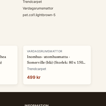
Trendcarpet
Vardagsrumsmattor
pet.col1.lightbrown-5
VARDAGSRUMSMATTOR
Rhea
Inomhus- utomhusmatta -
m)
Somerville (blå) (Storlek: 80 x 150
cm)
Trendcarpet
499 kr
INFORMATION