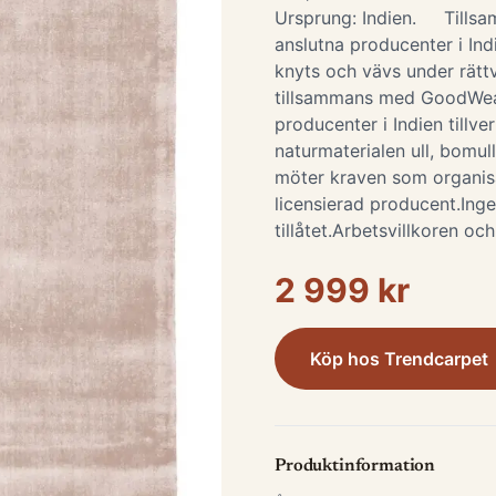
Ursprung: Indien. Till
anslutna producenter i Ind
knyts och vävs under rättv
tillsammans med GoodWeav
producenter i Indien tillve
naturmaterialen ull, bomull
möter kraven som organisa
licensierad producent.Inge
tillåtet.Arbetsvillkoren o
2 999 kr
Köp hos
Trendcarpet
Produktinformation