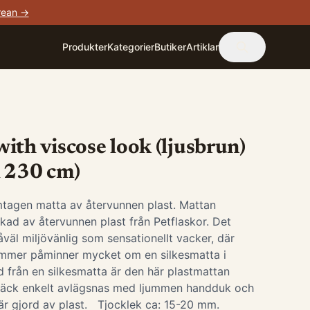
rean →
Produkter
Kategorier
Butiker
Artiklar
ith viscose look (ljusbrun)
x 230 cm)
tagen matta av återvunnen plast. Mattan
rkad av återvunnen plast från Petflaskor. Det
väl miljövänlig som sensationellt vacker, där
immer påminner mycket om en silkesmatta i
ad från en silkesmatta är den här plastmattan
 fläck enkelt avlägsnas med ljummen handduk och
n är gjord av plast. Tjocklek ca: 15-20 mm.