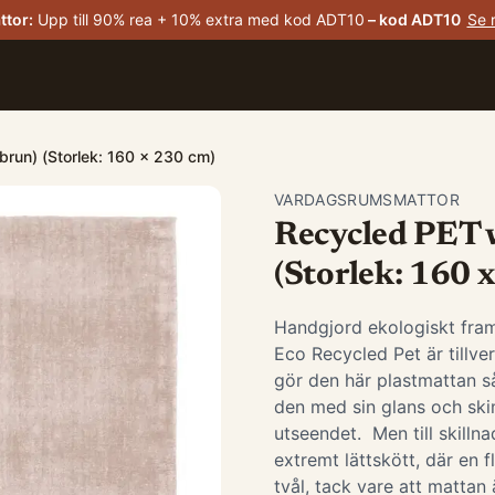
ttor
:
Upp till 90% rea + 10% extra med kod ADT10
– kod
ADT10
Se 
sbrun) (Storlek: 160 x 230 cm)
VARDAGSRUMSMATTOR
Recycled PET w
(Storlek: 160 
Handgjord ekologiskt fram
Eco Recycled Pet är tillve
gör den här plastmattan så
den med sin glans och sk
utseendet. Men till skilln
extremt lättskött, där en
tvål, tack vare att matta