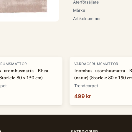
Återförsäljare
Märke
Artikelnummer
SRUMSMATTOR
VARDAGSRUMSMATTOR
- utomhusmatta - Rhea
Inomhus- utomhusmatta - 
(Storlek: 80 x 150 cm)
(natur) (Storlek: 80 x 150 c
rpet
Trendcarpet
499 kr
A
KATEGORIER