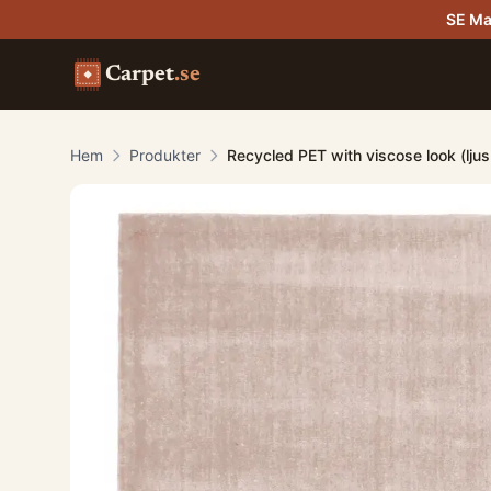
SE Ma
Carpet
.se
Hem
Produkter
Recycled PET with viscose look (lju