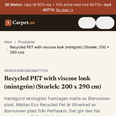
SE Mattor
:
Upp till 90% rea + 10% extra med kod ADT10
– kod
ADT10
Se rean →
Carpet
.se
Hem
Produkter
Recycled PET with viscose look (mintgrön) (Storlek: 200 x
290 cm)
VARDAGSRUMSMATTOR
Recycled PET with viscose look
(mintgrön) (Storlek: 200 x 290 cm)
Handgjord ekologiskt framtagen matta av återvunnen
plast. Mattan Eco Recycled Pet är tillverkad av
återvunnen plast från Petflaskor. Det gör den här