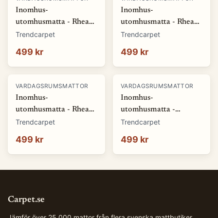
Inomhus-
Inomhus-
utomhusmatta - Rhea
utomhusmatta - Rhea
(vit) (Storlek: 80 x 150
(beige) (Storlek: 80 x
Trendcarpet
Trendcarpet
cm)
150 cm)
499 kr
499 kr
VARDAGSRUMSMATTOR
VARDAGSRUMSMATTOR
Inomhus-
Inomhus-
utomhusmatta - Rhea
utomhusmatta -
(natur) (Storlek: 80 x
Somerville (blå)
Trendcarpet
Trendcarpet
150 cm)
(Storlek: 80 x 150 cm)
499 kr
499 kr
Carpet.se
Jämför över 25 000 mattor från flera svenska mattbutiker.