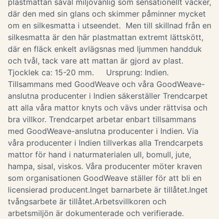
plastmattan såväl miljövänlig som sensationellt vacker,
där den med sin glans och skimmer påminner mycket
om en silkesmatta i utseendet. Men till skillnad från en
silkesmatta är den här plastmattan extremt lättskött,
där en fläck enkelt avlägsnas med ljummen handduk
och tvål, tack vare att mattan är gjord av plast.
Tjocklek ca: 15-20 mm. Ursprung: Indien.
Tillsammans med GoodWeave och våra GoodWeave-
anslutna producenter i Indien säkerställer Trendcarpet
att alla våra mattor knyts och vävs under rättvisa och
bra villkor. Trendcarpet arbetar enbart tillsammans
med GoodWeave-anslutna producenter i Indien. Via
våra producenter i Indien tillverkas alla Trendcarpets
mattor för hand i naturmaterialen ull, bomull, jute,
hampa, sisal, viskos. Våra producenter möter kraven
som organisationen GoodWeave ställer för att bli en
licensierad producent.Inget barnarbete är tillåtet.Inget
tvångsarbete är tillåtet.Arbetsvillkoren och
arbetsmiljön är dokumenterade och verifierade.