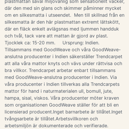
plastmattan såväl miljövänlig som sensationellt vacker,
där den med sin glans och skimmer påminner mycket
om en silkesmatta i utseendet. Men till skillnad från en
silkesmatta är den här plastmattan extremt lättskött,
där en fläck enkelt avlägsnas med ljummen handduk
och tvål, tack vare att mattan är gjord av plast.
Tjocklek ca: 15-20 mm. Ursprung: Indien.
Tillsammans med GoodWeave och våra GoodWeave-
anslutna producenter i Indien säkerställer Trendcarpet
att alla våra mattor knyts och vävs under rättvisa och
bra villkor. Trendcarpet arbetar enbart tillsammans
med GoodWeave-anslutna producenter i Indien. Via
våra producenter i Indien tillverkas alla Trendcarpets
mattor för hand i naturmaterialen ull, bomull, jute,
hampa, sisal, viskos. Våra producenter möter kraven
som organisationen GoodWeave ställer för att bli en
licensierad producent.Inget barnarbete är tillåtet.Inget
tvångsarbete är tillåtet.Arbetsvillkoren och
arbetsmiljön är dokumenterade och verifierade.