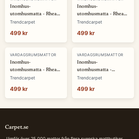
Inomhus-
Inomhus-
utomhusmatta - Rhea
utomhusmatta - Rhea
(vit) (Storlek: 80 x 150
(beige) (Storlek: 80 x
Trendcarpet
Trendcarpet
cm)
150 cm)
499 kr
499 kr
VARDAGSRUMSMATTOR
VARDAGSRUMSMATTOR
Inomhus-
Inomhus-
utomhusmatta - Rhea
utomhusmatta -
(natur) (Storlek: 80 x
Somerville (blå)
Trendcarpet
Trendcarpet
150 cm)
(Storlek: 80 x 150 cm)
499 kr
499 kr
Carpet.se
Jämför över 25 000 mattor från flera svenska mattbutiker.