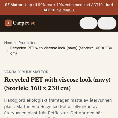
SE Mattor
:
Upp till 90% rea + 10% extra med kod ADT10
– kod
ADT10
Se rean →
Carpet
.se
Hem
Produkter
Recycled PET with viscose look (navy) (Storlek: 160 x 230
cm)
VARDAGSRUMSMATTOR
Recycled PET with viscose look (navy)
(Storlek: 160 x 230 cm)
Handgjord ekologiskt framtagen matta av återvunnen
plast. Mattan Eco Recycled Pet är tillverkad av
återvunnen plast från Petflaskor. Det gör den här