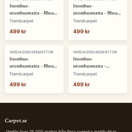
Inomhus-
Inomhus-
utomhusmatta - Rhea
utomhusmatta - Rhea
(vit) (Storlek: 80 x 150
(beige) (Storlek: 80 x
Trendcarpet
Trendcarpet
cm)
150 cm)
499 kr
499 kr
VARDAGSRUMSMATTOR
VARDAGSRUMSMATTOR
Inomhus-
Inomhus-
utomhusmatta - Rhea
utomhusmatta -
(natur) (Storlek: 80 x
Somerville (blå)
Trendcarpet
Trendcarpet
150 cm)
(Storlek: 80 x 150 cm)
499 kr
499 kr
Carpet.se
Jämför över 25 000 mattor från flera svenska mattbutiker.