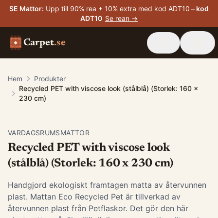
SE Mattor
:
Upp till 90% rea + 10% extra med kod ADT10
– kod
ADT10
Se rean →
Carpet
.se
Hem
Produkter
Recycled PET with viscose look (stålblå) (Storlek: 160 x
230 cm)
VARDAGSRUMSMATTOR
Recycled PET with viscose look
(stålblå) (Storlek: 160 x 230 cm)
Handgjord ekologiskt framtagen matta av återvunnen
plast. Mattan Eco Recycled Pet är tillverkad av
återvunnen plast från Petflaskor. Det gör den här