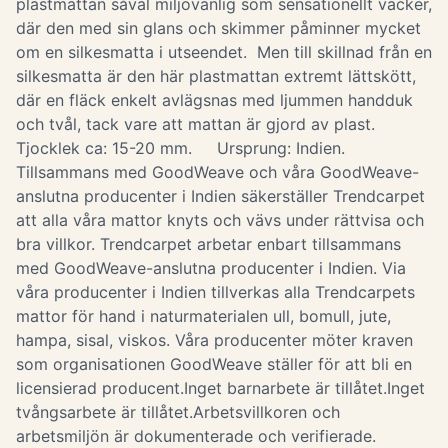
plastmattan såväl miljövänlig som sensationellt vacker,
där den med sin glans och skimmer påminner mycket
om en silkesmatta i utseendet. Men till skillnad från en
silkesmatta är den här plastmattan extremt lättskött,
där en fläck enkelt avlägsnas med ljummen handduk
och tvål, tack vare att mattan är gjord av plast.
Tjocklek ca: 15-20 mm. Ursprung: Indien.
Tillsammans med GoodWeave och våra GoodWeave-
anslutna producenter i Indien säkerställer Trendcarpet
att alla våra mattor knyts och vävs under rättvisa och
bra villkor. Trendcarpet arbetar enbart tillsammans
med GoodWeave-anslutna producenter i Indien. Via
våra producenter i Indien tillverkas alla Trendcarpets
mattor för hand i naturmaterialen ull, bomull, jute,
hampa, sisal, viskos. Våra producenter möter kraven
som organisationen GoodWeave ställer för att bli en
licensierad producent.Inget barnarbete är tillåtet.Inget
tvångsarbete är tillåtet.Arbetsvillkoren och
arbetsmiljön är dokumenterade och verifierade.