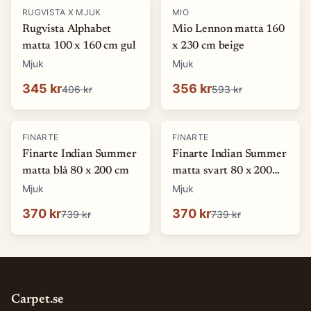
-
15
%
-
40
%
RUGVISTA X MJUK
MIO
Rugvista Alphabet
Mio Lennon matta 160
matta 100 x 160 cm gul
x 230 cm beige
Mjuk
Mjuk
345 kr
356 kr
406 kr
593 kr
-
50
%
-
50
%
FINARTE
FINARTE
Finarte Indian Summer
Finarte Indian Summer
matta blå 80 x 200 cm
matta svart 80 x 200
cm
Mjuk
Mjuk
370 kr
370 kr
739 kr
739 kr
Carpet.se