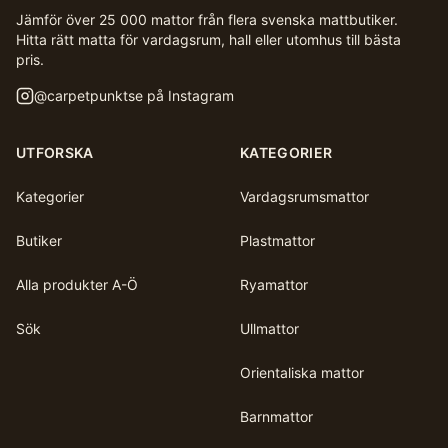
Jämför över 25 000 mattor från flera svenska mattbutiker.
Hitta rätt matta för vardagsrum, hall eller utomhus till bästa
pris.
@
carpetpunktse
på Instagram
UTFORSKA
KATEGORIER
Kategorier
Vardagsrumsmattor
Butiker
Plastmattor
Alla produkter A-Ö
Ryamattor
Sök
Ullmattor
Orientaliska mattor
Barnmattor