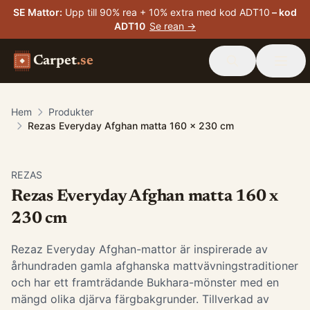
SE Mattor
:
Upp till 90% rea + 10% extra med kod ADT10
– kod
ADT10
Se rean →
Carpet
.se
Hem
Produkter
Rezas Everyday Afghan matta 160 x 230 cm
-
15
%
REZAS
Rezas Everyday Afghan matta 160 x
230 cm
Rezaz Everyday Afghan-mattor är inspirerade av
århundraden gamla afghanska mattvävningstraditioner
och har ett framträdande Bukhara-mönster med en
mängd olika djärva färgbakgrunder. Tillverkad av