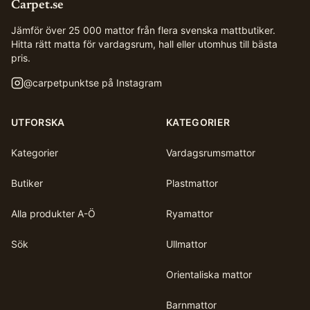
Carpet.se
Jämför över 25 000 mattor från flera svenska mattbutiker.
Hitta rätt matta för vardagsrum, hall eller utomhus till bästa
pris.
@
carpetpunktse
på Instagram
UTFORSKA
KATEGORIER
Kategorier
Vardagsrumsmattor
Butiker
Plastmattor
Alla produkter A-Ö
Ryamattor
Sök
Ullmattor
Orientaliska mattor
Barnmattor