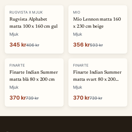
-
15
%
-
40
%
RUGVISTA X MJUK
MIO
Rugvista Alphabet
Mio Lennon matta 160
matta 100 x 160 cm gul
x 230 cm beige
Mjuk
Mjuk
345 kr
356 kr
406 kr
593 kr
-
50
%
-
50
%
FINARTE
FINARTE
Finarte Indian Summer
Finarte Indian Summer
matta blå 80 x 200 cm
matta svart 80 x 200
cm
Mjuk
Mjuk
370 kr
370 kr
739 kr
739 kr