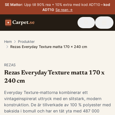
SE Mattor
:
Upp till 90% rea + 10% extra med kod ADT10
– kod
ADT10
Se rean →
Carpet
.se
Hem
Produkter
Rezas Everyday Texture matta 170 x 240 cm
-
15
%
REZAS
Rezas Everyday Texture matta 170 x
240 cm
Everyday Texture-mattorna kombinerar ett
vintageinspirerat uttryck med en slitstark, modern
konstruktion. De är tillverkade av 100 % polyester med
baksida i bomull och har en tät yta med 487 000