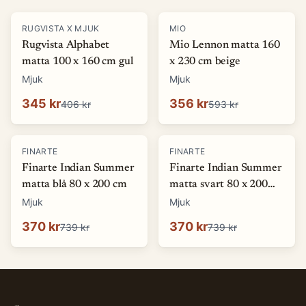
-
15
%
-
40
%
RUGVISTA X MJUK
MIO
Rugvista Alphabet
Mio Lennon matta 160
matta 100 x 160 cm gul
x 230 cm beige
Mjuk
Mjuk
345 kr
356 kr
406 kr
593 kr
-
50
%
-
50
%
FINARTE
FINARTE
Finarte Indian Summer
Finarte Indian Summer
matta blå 80 x 200 cm
matta svart 80 x 200
cm
Mjuk
Mjuk
370 kr
370 kr
739 kr
739 kr