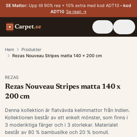
SE Mattor
:
Upp till 90% rea + 10% extra med kod ADT10
– kod
ADT10
Se rean →
Carpet
.se
Hem
Produkter
Rezas Nouveau Stripes matta 140 x 200 cm
-
15
%
REZAS
Rezas Nouveau Stripes matta 140 x
200 cm
Denna kollektion är flatvävda kelimmattor från Indien.
Kollektionen består av ett enkelt mönster, som finns i
3 moderiktiga färger och i 3 storlekar. Materialet
består av 80 % bambusilke och 20 % bomull.