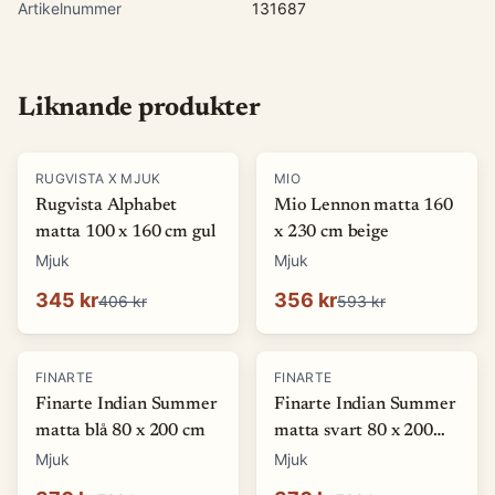
Artikelnummer
131687
Liknande produkter
-
15
%
-
40
%
RUGVISTA X MJUK
MIO
Rugvista Alphabet
Mio Lennon matta 160
matta 100 x 160 cm gul
x 230 cm beige
Mjuk
Mjuk
345 kr
356 kr
406 kr
593 kr
-
50
%
-
50
%
FINARTE
FINARTE
Finarte Indian Summer
Finarte Indian Summer
matta blå 80 x 200 cm
matta svart 80 x 200
cm
Mjuk
Mjuk