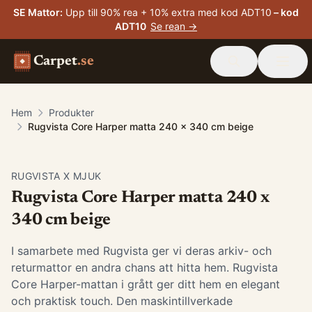
SE Mattor
:
Upp till 90% rea + 10% extra med kod ADT10
– kod
ADT10
Se rean →
Carpet
.se
Hem
Produkter
Rugvista Core Harper matta 240 x 340 cm beige
-
15
%
RUGVISTA X MJUK
Rugvista Core Harper matta 240 x
340 cm beige
I samarbete med Rugvista ger vi deras arkiv- och
returmattor en andra chans att hitta hem. Rugvista
Core Harper-mattan i grått ger ditt hem en elegant
och praktisk touch. Den maskintillverkade