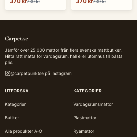
370 kr
370 kr
739 kr
739 kr
Carpet.se
Jämför över 25 000 mattor från flera svenska mattbutiker.
Hitta rätt matta för vardagsrum, hall eller utomhus till bästa
pris.
@
carpetpunktse
på Instagram
UTFORSKA
KATEGORIER
Kategorier
Vardagsrumsmattor
Butiker
Plastmattor
Alla produkter A-Ö
Ryamattor