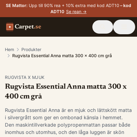
SE Mattor
:
Upp till 90% rea + 10% extra med kod ADT10
– kod
ADT10
Se rean →
Carpet
.se
Hem
Produkter
Rugvista Essential Anna matta 300 x 400 cm grå
-
20
%
RUGVISTA X MJUK
Rugvista Essential Anna matta 300 x
400 cm grå
Rugvista Essential Anna är en mjuk och lättskött matta
i silvergrått som ger en ombonad känsla i hemmet.
Den maskintillverkade polypropenmattan passar både
inomhus och utomhus, och den låga luggen är skön