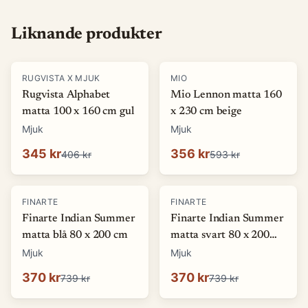
Liknande produkter
-
15
%
-
40
%
RUGVISTA X MJUK
MIO
Rugvista Alphabet
Mio Lennon matta 160
matta 100 x 160 cm gul
x 230 cm beige
Mjuk
Mjuk
345 kr
356 kr
406 kr
593 kr
-
50
%
-
50
%
FINARTE
FINARTE
Finarte Indian Summer
Finarte Indian Summer
matta blå 80 x 200 cm
matta svart 80 x 200
cm
Mjuk
Mjuk
370 kr
370 kr
739 kr
739 kr