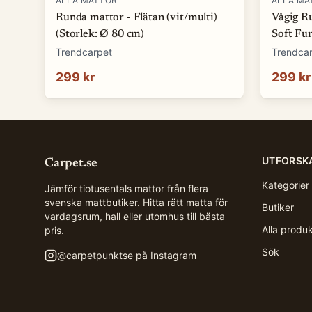
ALLA MATTOR
ALLA MA
Runda mattor - Flätan (vit/multi)
Vågig R
(Storlek: Ø 80 cm)
Soft Fur
Trendcarpet
Trendca
299 kr
299 kr
UTFORSK
Carpet.se
Kategorier
Jämför tiotusentals mattor från flera
svenska mattbutiker. Hitta rätt matta för
Butiker
vardagsrum, hall eller utomhus till bästa
Alla produ
pris.
Sök
@
carpetpunktse
på Instagram