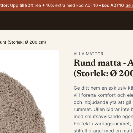
ttor
:
Upp till 90% rea + 10% extra med kod ADT10
– kod
ADT10
Se 
un) (Storlek: Ø 200 cm)
ALLA MATTOR
Rund matta - A
(Storlek: Ø 20
Ge ditt hem en exklusiv k
vill förena komfort och e
och inbjudande yta att gå 
rummet. Ullen bidrar inte 
med smutsavvisande egens
Perfekt i vardagsrummet, 
stilfull prägel med en ma