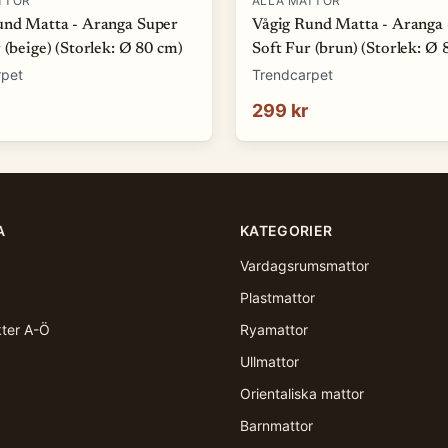
TTOR
ALLA MATTOR
und Matta - Aranga Super
Vågig Rund Matta - Aranga
 (beige) (Storlek: Ø 80 cm)
Soft Fur (brun) (Storlek: Ø 
rpet
Trendcarpet
299 kr
A
KATEGORIER
Vardagsrumsmattor
Plastmattor
kter A-Ö
Ryamattor
Ullmattor
Orientaliska mattor
Barnmattor