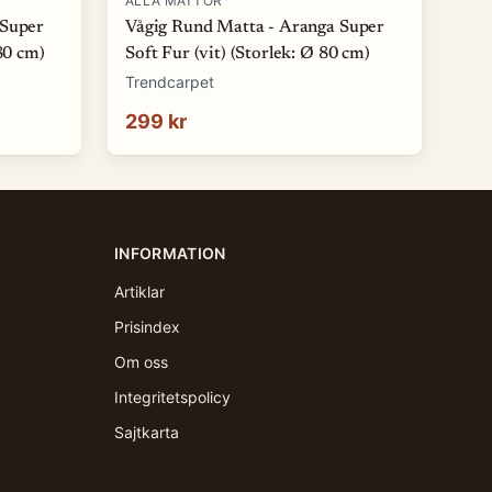
ALLA MATTOR
 Super
Vågig Rund Matta - Aranga Super
80 cm)
Soft Fur (vit) (Storlek: Ø 80 cm)
Trendcarpet
299 kr
INFORMATION
Artiklar
Prisindex
Om oss
Integritetspolicy
Sajtkarta