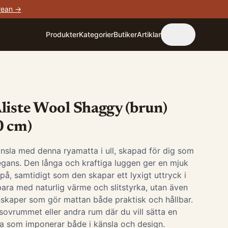
rean →
Produkter
Kategorier
Butiker
Artiklar
liste Wool Shaggy (brun)
0 cm)
änsla med denna ryamatta i ull, skapad för dig som
legans. Den långa och kraftiga luggen ger en mjuk
på, samtidigt som den skapar ett lyxigt uttryck i
bara med naturlig värme och slitstyrka, utan även
kaper som gör mattan både praktisk och hållbar.
sovrummet eller andra rum där du vill sätta en
tta som imponerar både i känsla och design.