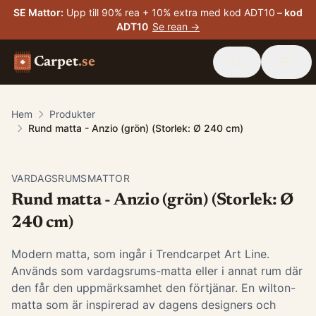
SE Mattor
:
Upp till 90% rea + 10% extra med kod ADT10
– kod
ADT10
Se rean →
Carpet
.se
Hem
Produkter
Rund matta - Anzio (grön) (Storlek: Ø 240 cm)
VARDAGSRUMSMATTOR
Rund matta - Anzio (grön) (Storlek: Ø
240 cm)
Modern matta, som ingår i Trendcarpet Art Line.
Används som vardagsrums-matta eller i annat rum där
den får den uppmärksamhet den förtjänar. En wilton-
matta som är inspirerad av dagens designers och