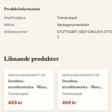
Produktinformation
Återförsäljare
Trendcarpet
Märke
Vardagsrumsmattor
Artikelnummer
STUTTGART.SKD11260.801.DT70
2
Liknande produkter
VARDAGSRUMSMATTOR
VARDAGSRUMSMATTOR
Inomhus-
Inomhus-
utomhusmatta - Rhea
utomhusmatta - Rhea
(vit) (Storlek: 80 x 150
(beige) (Storlek: 80 x
Trendcarpet
Trendcarpet
cm)
150 cm)
499 kr
499 kr