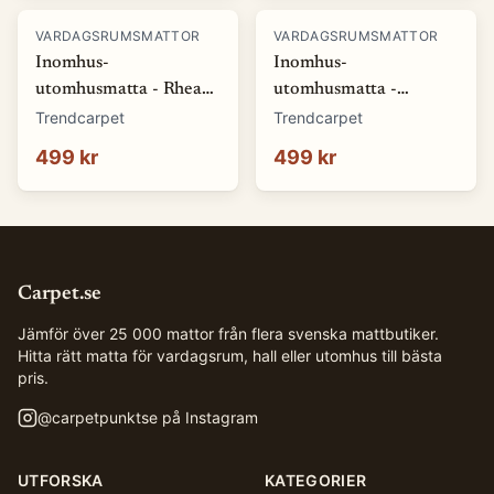
VARDAGSRUMSMATTOR
VARDAGSRUMSMATTOR
Inomhus-
Inomhus-
utomhusmatta - Rhea
utomhusmatta -
(natur) (Storlek: 80 x
Somerville (blå)
Trendcarpet
Trendcarpet
150 cm)
(Storlek: 80 x 150 cm)
499 kr
499 kr
Carpet.se
Jämför över 25 000 mattor från flera svenska mattbutiker.
Hitta rätt matta för vardagsrum, hall eller utomhus till bästa
pris.
@
carpetpunktse
på Instagram
UTFORSKA
KATEGORIER