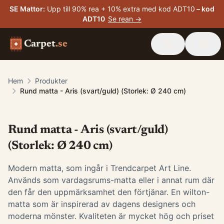
SE Mattor
:
Upp till 90% rea + 10% extra med kod ADT10
– kod
ADT10
Se rean →
Carpet
.se
Hem
Produkter
Rund matta - Aris (svart/guld) (Storlek: Ø 240 cm)
Rund matta - Aris (svart/guld)
(Storlek: Ø 240 cm)
Modern matta, som ingår i Trendcarpet Art Line.
Används som vardagsrums-matta eller i annat rum där
den får den uppmärksamhet den förtjänar. En wilton-
matta som är inspirerad av dagens designers och
moderna mönster. Kvaliteten är mycket hög och priset