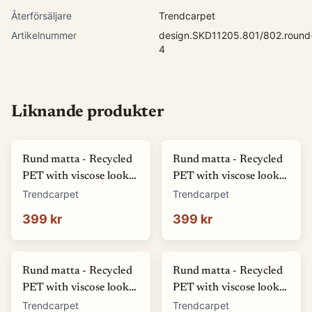
Återförsäljare
Trendcarpet
Artikelnummer
design.SKD11205.801/802.round
4
Liknande produkter
Rund matta - Recycled
Rund matta - Recycled
PET with viscose look
PET with viscose look
(offwhite) (Storlek: Ø
(blå) (Storlek: Ø 80 cm)
Trendcarpet
Trendcarpet
80 cm)
399 kr
399 kr
Rund matta - Recycled
Rund matta - Recycled
PET with viscose look
PET with viscose look
(svart) (Storlek: Ø 80
(rosa) (Storlek: Ø 80
Trendcarpet
Trendcarpet