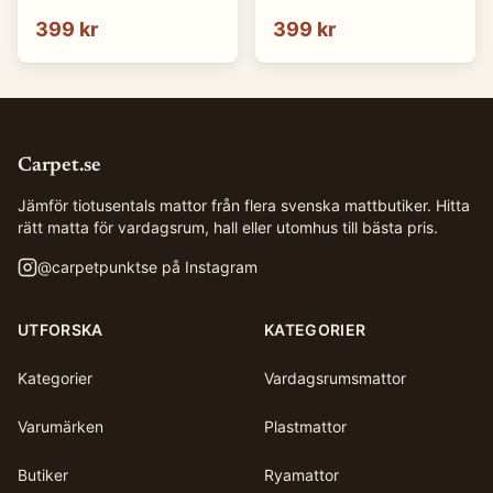
cm)
cm)
399 kr
399 kr
Carpet.se
Jämför tiotusentals mattor från flera svenska mattbutiker. Hitta
rätt matta för vardagsrum, hall eller utomhus till bästa pris.
@
carpetpunktse
på Instagram
UTFORSKA
KATEGORIER
Kategorier
Vardagsrumsmattor
Varumärken
Plastmattor
Butiker
Ryamattor