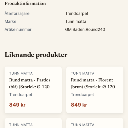
Produktinformation
Återförsäljare
Trendcarpet
Märke
Tunn matta
Artikelnummer
GM.Baden.Round240
Liknande produkter
TUNN MATTA
TUNN MATTA
Rund matta - Pardos
Rund matta - Florent
(blå) (Storlek: Ø 120
(brun) (Storlek: Ø 120
cm)
cm)
Trendcarpet
Trendcarpet
849 kr
849 kr
TUNN MATTA
TUNN MATTA