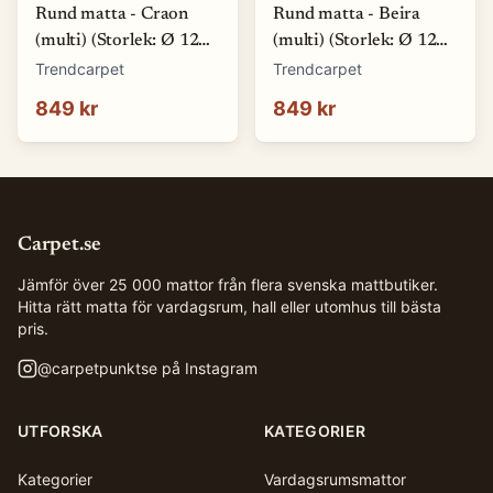
Rund matta - Craon
Rund matta - Beira
(multi) (Storlek: Ø 120
(multi) (Storlek: Ø 120
cm)
cm)
Trendcarpet
Trendcarpet
849 kr
849 kr
Carpet.se
Jämför över 25 000 mattor från flera svenska mattbutiker.
Hitta rätt matta för vardagsrum, hall eller utomhus till bästa
pris.
@
carpetpunktse
på Instagram
UTFORSKA
KATEGORIER
Kategorier
Vardagsrumsmattor