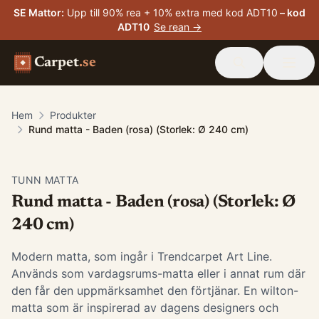
SE Mattor
:
Upp till 90% rea + 10% extra med kod ADT10
– kod
ADT10
Se rean →
Carpet
.se
Hem
Produkter
Rund matta - Baden (rosa) (Storlek: Ø 240 cm)
TUNN MATTA
Rund matta - Baden (rosa) (Storlek: Ø
240 cm)
Modern matta, som ingår i Trendcarpet Art Line.
Används som vardagsrums-matta eller i annat rum där
den får den uppmärksamhet den förtjänar. En wilton-
matta som är inspirerad av dagens designers och