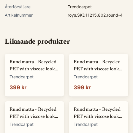
Återförsäljare
Trendcarpet
Artikelnummer
roys.SKD11215.802.round-4
Liknande produkter
Rund matta - Recycled
Rund matta - Recycled
PET with viscose look
PET with viscose look
(offwhite) (Storlek: Ø
(blå) (Storlek: Ø 80 cm)
Trendcarpet
Trendcarpet
80 cm)
399 kr
399 kr
Rund matta - Recycled
Rund matta - Recycled
PET with viscose look
PET with viscose look
(svart) (Storlek: Ø 80
(rosa) (Storlek: Ø 80
Trendcarpet
Trendcarpet
cm)
cm)