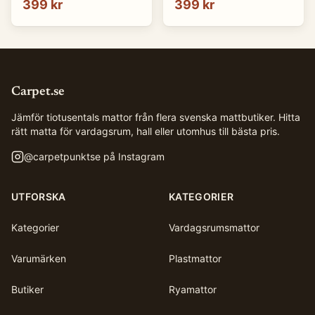
399 kr
399 kr
Carpet.se
Jämför tiotusentals mattor från flera svenska mattbutiker. Hitta
rätt matta för vardagsrum, hall eller utomhus till bästa pris.
@
carpetpunktse
på Instagram
UTFORSKA
KATEGORIER
Kategorier
Vardagsrumsmattor
Varumärken
Plastmattor
Butiker
Ryamattor