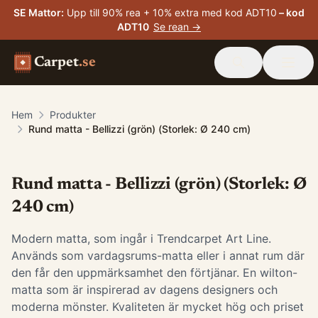
SE Mattor
:
Upp till 90% rea + 10% extra med kod ADT10
– kod
ADT10
Se rean →
Carpet
.se
Hem
Produkter
Rund matta - Bellizzi (grön) (Storlek: Ø 240 cm)
Rund matta - Bellizzi (grön) (Storlek: Ø
240 cm)
Modern matta, som ingår i Trendcarpet Art Line.
Används som vardagsrums-matta eller i annat rum där
den får den uppmärksamhet den förtjänar. En wilton-
matta som är inspirerad av dagens designers och
moderna mönster. Kvaliteten är mycket hög och priset