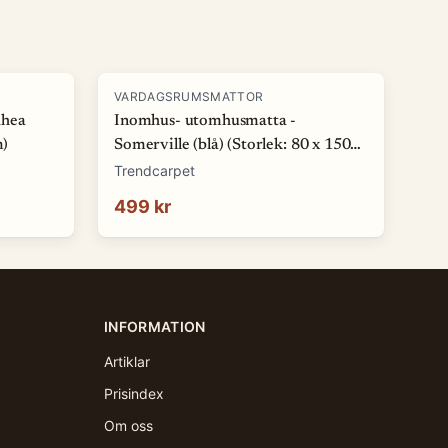
VARDAGSRUMSMATTOR
Rhea
Inomhus- utomhusmatta -
m)
Somerville (blå) (Storlek: 80 x 150
cm)
Trendcarpet
499 kr
INFORMATION
Artiklar
Prisindex
Om oss