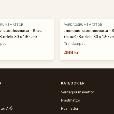
SRUMSMATTOR
VARDAGSRUMSMATTOR
- utomhusmatta - Rhea
Inomhus- utomhusmatta - 
(Storlek: 80 x 150 cm)
(natur) (Storlek: 80 x 150 c
rpet
Trendcarpet
499 kr
A
KATEGORIER
Vardagsrumsmattor
Plastmattor
kter A-Ö
Ryamattor