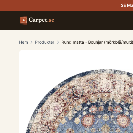
SE Ma
Carpet
.se
Hem
Produkter
Rund matta - Bouhjar (mörkblå/multi