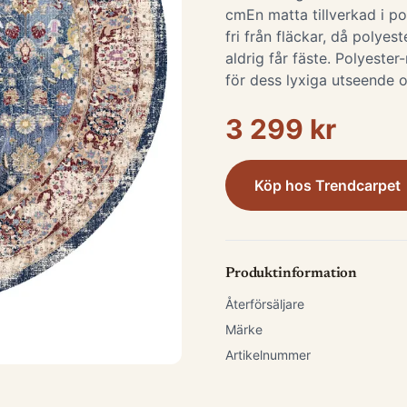
cm ​ En matta tillverkad i 
fri från fläckar, då polyes
aldrig får fäste. Polyeste
för dess lyxiga utseende 
3 299 kr
Köp hos
Trendcarpet
Produktinformation
Återförsäljare
Märke
Artikelnummer