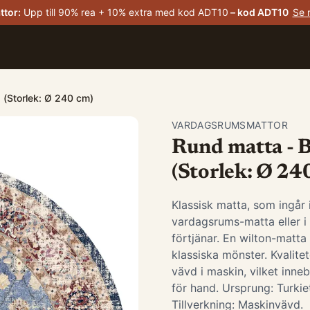
ttor
:
Upp till 90% rea + 10% extra med kod ADT10
– kod
ADT10
Se 
) (Storlek: Ø 240 cm)
VARDAGSRUMSMATTOR
Rund matta - B
(Storlek: Ø 24
Klassisk matta, som ingår
vardagsrums-matta eller 
förtjänar. En wilton-matta
klassiska mönster. Kvalite
vävd i maskin, vilket inneb
för hand. Ursprung: Turk
Tillverkning: Maskinvävd