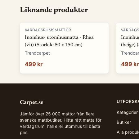
Liknande produkter
VARDAGSRUMSMATTOR
VARDAG
Inomhus- utomhusmatta - Rhea
Inomhus
(vit) (Storlek: 80 x 150 cm)
(beige) 
Trendcarpet
Trendca
499 kr
499 kr
UTFORSK
Carpet.se
Kategorier
Jämför över 25 000 mattor från flera
svenska mattbutiker. Hitta rätt matta för
Butiker
vardagsrum, hall eller utomhus till bästa
Alla produ
pris.