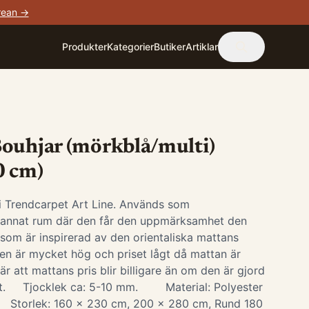
rean →
Produkter
Kategorier
Butiker
Artiklar
ouhjar (mörkblå/multi)
0 cm)
 i Trendcarpet Art Line. Används som
i annat rum där den får den uppmärksamhet den
 som är inspirerad av den orientaliska mattans
ten är mycket hög och priset lågt då mattan är
är att mattans pris blir billigare än om den är gjord
iet. Tjocklek ca: 5-10 mm. Material: Polyester
. Storlek: 160 x 230 cm, 200 x 280 cm, Rund 180