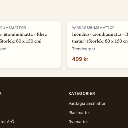
SRUMSMATTOR
VARDAGSRUMSMATTOR
- utomhusmatta - Rhea
Inomhus- utomhusmatta - 
(Storlek: 80 x 150 cm)
(natur) (Storlek: 80 x 150 c
rpet
Trendcarpet
499 kr
A
KATEGORIER
Vardagsrumsmattor
Plastmattor
kter A-Ö
Ryamattor