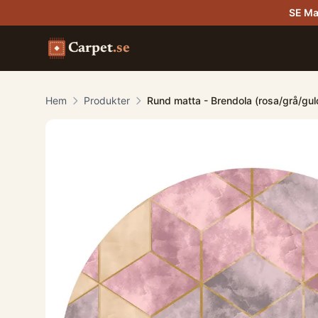
SE Ma
Carpet
.se
Hem
Produkter
Rund matta - Brendola (rosa/grå/gul