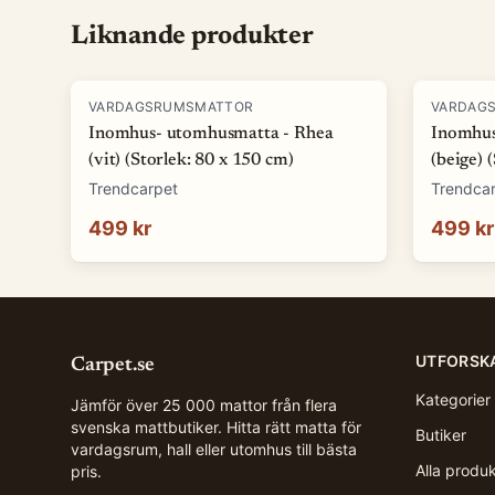
Liknande produkter
VARDAGSRUMSMATTOR
VARDAG
Inomhus- utomhusmatta - Rhea
Inomhus
(vit) (Storlek: 80 x 150 cm)
(beige) 
Trendcarpet
Trendca
499 kr
499 kr
UTFORSK
Carpet.se
Kategorier
Jämför över 25 000 mattor från flera
svenska mattbutiker. Hitta rätt matta för
Butiker
vardagsrum, hall eller utomhus till bästa
Alla produ
pris.