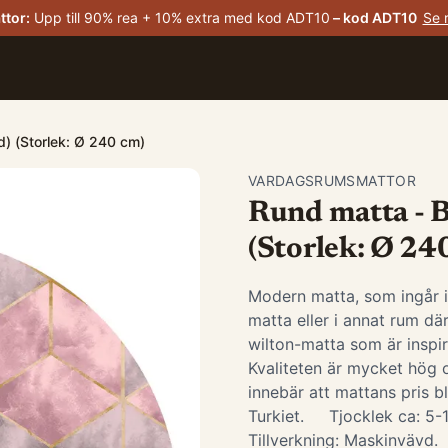
ttor
:
Upp till 90% rea + 10% extra med kod ADT10
– kod
ADT10
Se 
d) (Storlek: Ø 240 cm)
VARDAGSRUMSMATTOR
Rund matta - B
(Storlek: Ø 24
Modern matta, som ingår 
matta eller i annat rum d
wilton-matta som är insp
Kvaliteten är mycket hög o
innebär att mattans pris bl
Turkiet. Tjocklek ca: 5
Tillverkning: Maskinvävd. ​