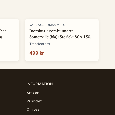
VARDAGSRUMSMATTOR
Rhea
Inomhus- utomhusmatta -
m)
Somerville (blå) (Storlek: 80 x 150
cm)
Trendcarpet
499 kr
INFORMATION
Artiklar
Prisindex
Om oss