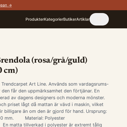
rean →
Produkter
Kategorier
Butiker
Artiklar
rendola (rosa/grå/guld)
0 cm)
i Trendcarpet Art Line. Används som vardagsrums-
är den får den uppmärksamhet den förtjänar. En
irerad av dagens designers och moderna mönster.
ch priset lågt då mattan är vävd i maskin, vilket
ir billigare än om den är gjord för hand. Ursprung:
-10 mm. Material: Polyester
 En matta tillverkad i polyester är extremt tålig