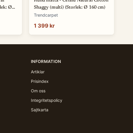
al
Rund matta - Cefalu Natural Cotton
lek: Ø
Shaggy (multi) (Storlek: Ø 160 cm)
Trendcarpet
1 399 kr
INFORMATION
Artiklar
Prisindex
Om oss
Integritetspolicy
Sajtkarta