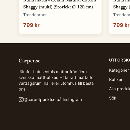
Rund matta - Cefalu Natural Cotton
Rund ma
Shaggy (multi) (Storlek: Ø 120 cm)
Shaggy (
Trendcarpet
Trendca
799 kr
799 kr
UTFORSK
Carpet.se
Kategorier
Jämför tiotusentals mattor från flera
svenska mattbutiker. Hitta rätt matta för
Butiker
vardagsrum, hall eller utomhus till bästa
Alla produ
pris.
Sök
@
carpetpunktse
på Instagram