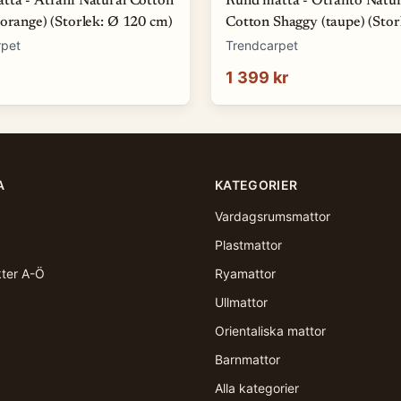
tta - Atrani Natural Cotton
Rund matta - Otranto Natur
orange) (Storlek: Ø 120 cm)
Cotton Shaggy (taupe) (Stor
160 cm)
rpet
Trendcarpet
1 399 kr
A
KATEGORIER
Vardagsrumsmattor
Plastmattor
kter A-Ö
Ryamattor
Ullmattor
Orientaliska mattor
Barnmattor
Alla kategorier