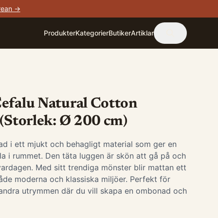
rean →
Produkter
Kategorier
Butiker
Artiklar
efalu Natural Cotton
 (Storlek: Ø 200 cm)
ad i ett mjukt och behagligt material som ger en
a i rummet. Den täta luggen är skön att gå på och
 vardagen. Med sitt trendiga mönster blir mattan ett
 både moderna och klassiska miljöer. Perfekt för
 andra utrymmen där du vill skapa en ombonad och