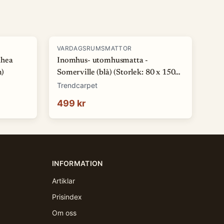
VARDAGSRUMSMATTOR
Rhea
Inomhus- utomhusmatta -
m)
Somerville (blå) (Storlek: 80 x 150
cm)
Trendcarpet
499 kr
INFORMATION
Artiklar
Prisindex
Om oss