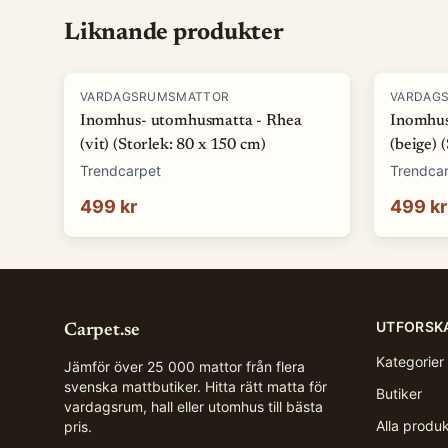
Liknande produkter
VARDAGSRUMSMATTOR
VARDAG
Inomhus- utomhusmatta - Rhea
Inomhus
(vit) (Storlek: 80 x 150 cm)
(beige) 
Trendcarpet
Trendca
499 kr
499 kr
UTFORSK
Carpet.se
Kategorier
Jämför över 25 000 mattor från flera
svenska mattbutiker. Hitta rätt matta för
Butiker
vardagsrum, hall eller utomhus till bästa
Alla produ
pris.