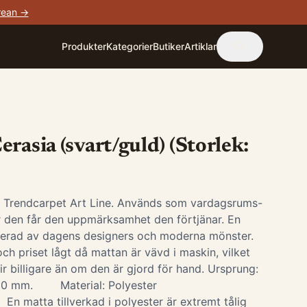
rean →
Produkter
Kategorier
Butiker
Artiklar
rasia (svart/guld) (Storlek:
i Trendcarpet Art Line. Används som vardagsrums-
är den får den uppmärksamhet den förtjänar. En
irerad av dagens designers och moderna mönster.
ch priset lågt då mattan är vävd i maskin, vilket
ir billigare än om den är gjord för hand. Ursprung:
-10 mm. Material: Polyester
 En matta tillverkad i polyester är extremt tålig