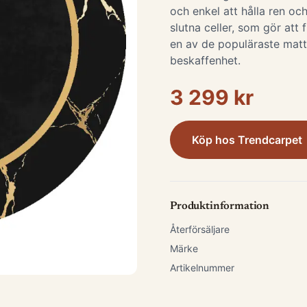
och enkel att hålla ren och
slutna celler, som gör att 
en av de populäraste matt
beskaffenhet.
3 299 kr
Köp hos
Trendcarpet
Produktinformation
Återförsäljare
Märke
Artikelnummer