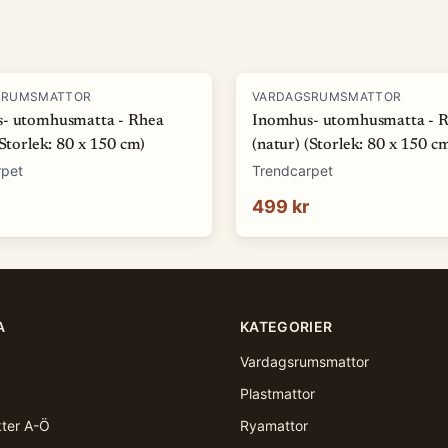
SRUMSMATTOR
VARDAGSRUMSMATTOR
- utomhusmatta - Rhea
Inomhus- utomhusmatta - 
(Storlek: 80 x 150 cm)
(natur) (Storlek: 80 x 150 c
rpet
Trendcarpet
499 kr
A
KATEGORIER
Vardagsrumsmattor
Plastmattor
kter A-Ö
Ryamattor