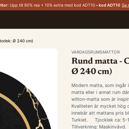
ttor
:
Upp till 90% rea + 10% extra med kod ADT10
– kod
ADT10
Se 
Storlek: Ø 240 cm)
VARDAGSRUMSMATTOR
Rund matta - Ce
Ø 240 cm)
Modern matta, som ingår 
matta eller i annat rum d
wilton-matta som är insp
Kvaliteten är mycket hög o
innebär att mattans pris bl
Turkiet. Tjocklek ca: 5
Tillverkning: Maskinvävd. ​