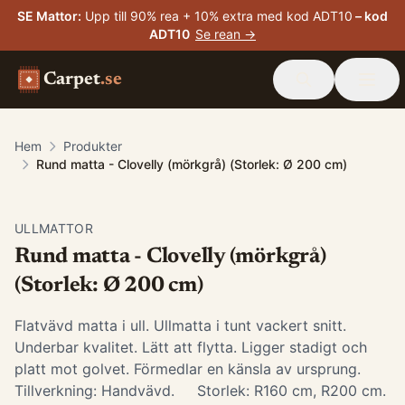
SE Mattor
:
Upp till 90% rea + 10% extra med kod ADT10
– kod
ADT10
Se rean →
Carpet
.se
Hem
Produkter
Rund matta - Clovelly (mörkgrå) (Storlek: Ø 200 cm)
ULLMATTOR
Rund matta - Clovelly (mörkgrå)
(Storlek: Ø 200 cm)
Flatvävd matta i ull. Ullmatta i tunt vackert snitt.
Underbar kvalitet. Lätt att flytta. Ligger stadigt och
platt mot golvet. Förmedlar en känsla av ursprung.
Tillverkning: Handvävd. Storlek: R160 cm, R200 cm.