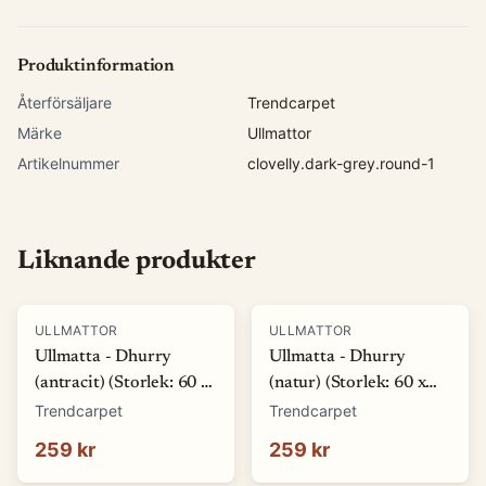
Produktinformation
Återförsäljare
Trendcarpet
Märke
Ullmattor
Artikelnummer
clovelly.dark-grey.round-1
Liknande produkter
ULLMATTOR
ULLMATTOR
Ullmatta - Dhurry
Ullmatta - Dhurry
(antracit) (Storlek: 60 x
(natur) (Storlek: 60 x
120 cm)
120 cm)
Trendcarpet
Trendcarpet
259 kr
259 kr