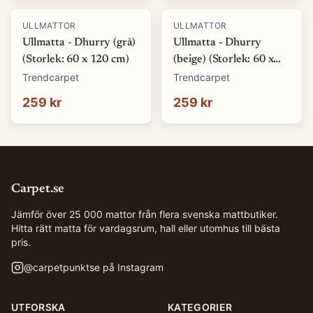
ULLMATTOR
ULLMATTOR
Ullmatta - Dhurry (grå)
Ullmatta - Dhurry
(Storlek: 60 x 120 cm)
(beige) (Storlek: 60 x
120 cm)
Trendcarpet
Trendcarpet
259 kr
259 kr
Carpet.se
Jämför över 25 000 mattor från flera svenska mattbutiker.
Hitta rätt matta för vardagsrum, hall eller utomhus till bästa
pris.
@
carpetpunktse
på Instagram
UTFORSKA
KATEGORIER