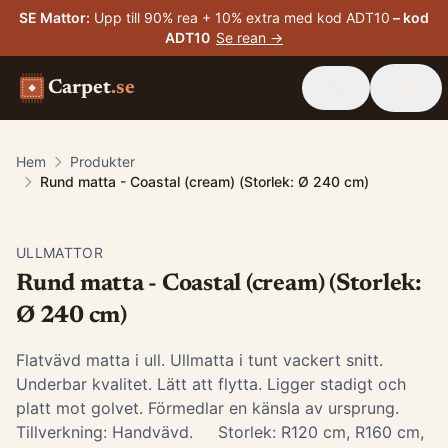
SE Mattor
:
Upp till 90% rea + 10% extra med kod ADT10
– kod
ADT10
Se rean →
Carpet
.se
Hem
Produkter
Rund matta - Coastal (cream) (Storlek: Ø 240 cm)
ULLMATTOR
Rund matta - Coastal (cream) (Storlek:
Ø 240 cm)
Flatvävd matta i ull. Ullmatta i tunt vackert snitt.
Underbar kvalitet. Lätt att flytta. Ligger stadigt och
platt mot golvet. Förmedlar en känsla av ursprung.
Tillverkning: Handvävd. Storlek: R120 cm, R160 cm,