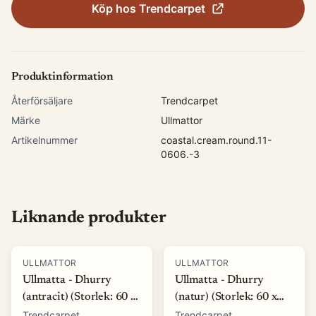
Köp hos
Trendcarpet
Produktinformation
Återförsäljare
Trendcarpet
Märke
Ullmattor
Artikelnummer
coastal.cream.round.11-
0606.-3
Liknande produkter
ULLMATTOR
ULLMATTOR
Ullmatta - Dhurry
Ullmatta - Dhurry
(antracit) (Storlek: 60 x
(natur) (Storlek: 60 x
120 cm)
120 cm)
Trendcarpet
Trendcarpet