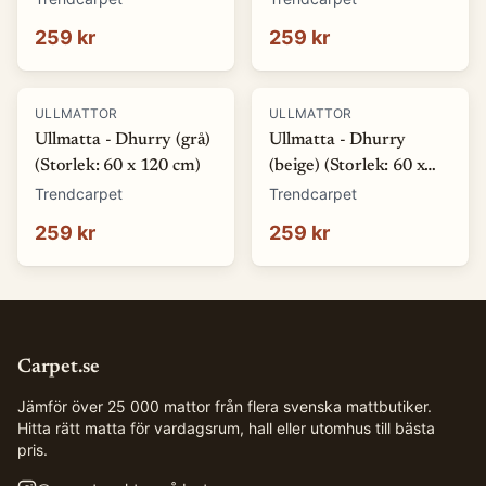
259 kr
259 kr
ULLMATTOR
ULLMATTOR
Ullmatta - Dhurry (grå)
Ullmatta - Dhurry
(Storlek: 60 x 120 cm)
(beige) (Storlek: 60 x
120 cm)
Trendcarpet
Trendcarpet
259 kr
259 kr
Carpet.se
Jämför över 25 000 mattor från flera svenska mattbutiker.
Hitta rätt matta för vardagsrum, hall eller utomhus till bästa
pris.