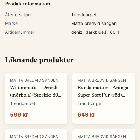
Produktinformation
Återförsäljare
Trendcarpet
Märke
Matta bredvid sängen
Artikelnummer
denizli.darkblue.R160-1
Liknande produkter
MATTA BREDVID SÄNGEN
MATTA BREDVID SÄNGEN
Wiltonmatta - Denizli
Runda mattor - Aranga
(mörkblå) (Storlek: 80 x
Super Soft Fur (röd)
150 cm)
(Storlek: Ø 120 cm)
Trendcarpet
Trendcarpet
599 kr
649 kr
MATTA BREDVID SÄNGEN
MATTA BREDVID SÄNGEN