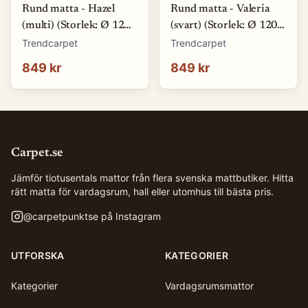
Rund matta - Hazel
Rund matta - Valeria
(multi) (Storlek: Ø 120
(svart) (Storlek: Ø 120
cm)
cm)
Trendcarpet
Trendcarpet
849 kr
849 kr
Carpet.se
Jämför tiotusentals mattor från flera svenska mattbutiker. Hitta
rätt matta för vardagsrum, hall eller utomhus till bästa pris.
@
carpetpunktse
på Instagram
UTFORSKA
KATEGORIER
Kategorier
Vardagsrumsmattor