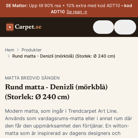
SE Mattor
:
Upp till 90% rea + 10% extra med kod ADT10
– kod
ADT10
Se rean →
Carpet
.se
Hem
Produkter
Rund matta - Denizli (mörkblå) (Storlek: Ø 240 cm)
MATTA BREDVID SÄNGEN
Rund matta - Denizli (mörkblå)
(Storlek: Ø 240 cm)
Modern matta, som ingår i Trendcarpet Art Line.
Används som vardagsrums-matta eller i annat rum där
den får den uppmärksamhet den förtjänar. En wilton-
matta som är inspirerad av dagens designers och