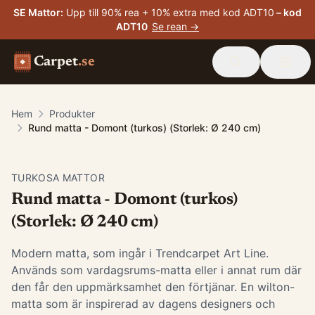
SE Mattor
:
Upp till 90% rea + 10% extra med kod ADT10
– kod
ADT10
Se rean →
Carpet
.se
Hem
Produkter
Rund matta - Domont (turkos) (Storlek: Ø 240 cm)
TURKOSA MATTOR
Rund matta - Domont (turkos)
(Storlek: Ø 240 cm)
Modern matta, som ingår i Trendcarpet Art Line.
Används som vardagsrums-matta eller i annat rum där
den får den uppmärksamhet den förtjänar. En wilton-
matta som är inspirerad av dagens designers och