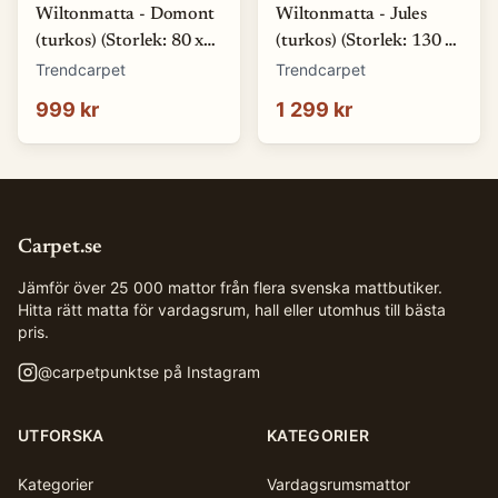
Wiltonmatta - Domont
Wiltonmatta - Jules
(turkos) (Storlek: 80 x
(turkos) (Storlek: 130 x
250 cm)
190 cm)
Trendcarpet
Trendcarpet
999 kr
1 299 kr
Carpet.se
Jämför över 25 000 mattor från flera svenska mattbutiker.
Hitta rätt matta för vardagsrum, hall eller utomhus till bästa
pris.
@
carpetpunktse
på Instagram
UTFORSKA
KATEGORIER
Kategorier
Vardagsrumsmattor