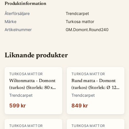
Produktinformation
Återförsäljare
Trendcarpet
Märke
Turkosa mattor
Artikelnummer
GM.Domont.Round240
Liknande produkter
TURKOSA MATTOR
TURKOSA MATTOR
Wiltonmatta - Domont
Rund matta - Domont
(turkos) (Storlek: 80 x
(turkos) (Storlek: Ø 120
150 cm)
cm)
Trendcarpet
Trendcarpet
599 kr
849 kr
TURKOSA MATTOR
TURKOSA MATTOR