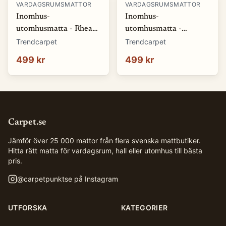
VARDAGSRUMSMATTOR
VARDAGSRUMSMATTOR
Inomhus-
Inomhus-
utomhusmatta - Rhea
utomhusmatta -
(natur) (Storlek: 80 x
Somerville (blå)
Trendcarpet
Trendcarpet
150 cm)
(Storlek: 80 x 150 cm)
499 kr
499 kr
Carpet.se
Jämför över 25 000 mattor från flera svenska mattbutiker.
Hitta rätt matta för vardagsrum, hall eller utomhus till bästa
pris.
@
carpetpunktse
på Instagram
UTFORSKA
KATEGORIER