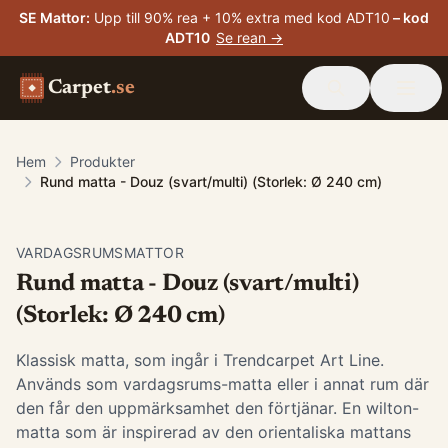
SE Mattor
:
Upp till 90% rea + 10% extra med kod ADT10
– kod
ADT10
Se rean →
Carpet
.se
Hem
Produkter
Rund matta - Douz (svart/multi) (Storlek: Ø 240 cm)
VARDAGSRUMSMATTOR
Rund matta - Douz (svart/multi)
(Storlek: Ø 240 cm)
Klassisk matta, som ingår i Trendcarpet Art Line.
Används som vardagsrums-matta eller i annat rum där
den får den uppmärksamhet den förtjänar. En wilton-
matta som är inspirerad av den orientaliska mattans