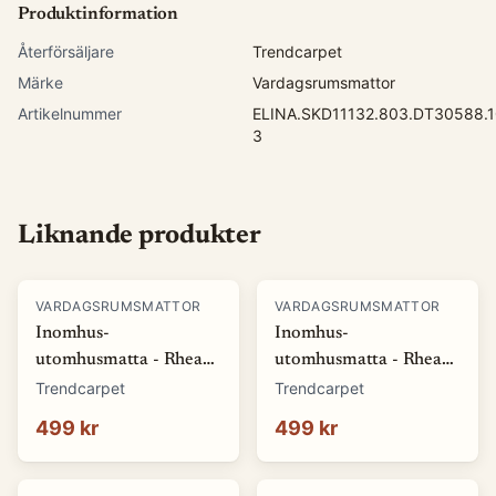
Produktinformation
Återförsäljare
Trendcarpet
Märke
Vardagsrumsmattor
Artikelnummer
ELINA.SKD11132.803.DT30588.1
3
Liknande produkter
VARDAGSRUMSMATTOR
VARDAGSRUMSMATTOR
Inomhus-
Inomhus-
utomhusmatta - Rhea
utomhusmatta - Rhea
(vit) (Storlek: 80 x 150
(beige) (Storlek: 80 x
Trendcarpet
Trendcarpet
cm)
150 cm)
499 kr
499 kr