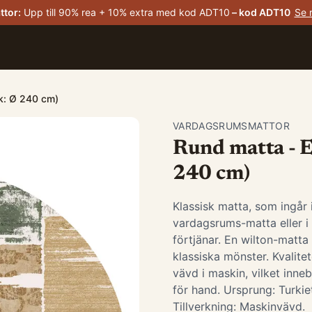
ttor
:
Upp till 90% rea + 10% extra med kod ADT10
– kod
ADT10
Se 
ek: Ø 240 cm)
VARDAGSRUMSMATTOR
Rund matta - E
240 cm)
Klassisk matta, som ingår
vardagsrums-matta eller 
förtjänar. En wilton-matta
klassiska mönster. Kvalite
vävd i maskin, vilket inneb
för hand. Ursprung: Turk
Tillverkning: Maskinvävd. ​