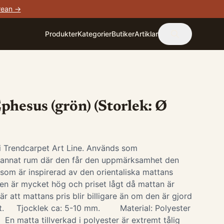
rean →
Produkter
Kategorier
Butiker
Artiklar
phesus (grön) (Storlek: Ø
 i Trendcarpet Art Line. Används som
i annat rum där den får den uppmärksamhet den
 som är inspirerad av den orientaliska mattans
ten är mycket hög och priset lågt då mattan är
är att mattans pris blir billigare än om den är gjord
iet. Tjocklek ca: 5-10 mm. Material: Polyester
 En matta tillverkad i polyester är extremt tålig