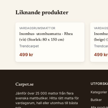
Liknande produkter
VARDAGSRUMSMATTOR
VARDAG
Inomhus- utomhusmatta - Rhea
Inomhus
(vit) (Storlek: 80 x 150 cm)
(beige) 
Trendcarpet
Trendca
499 kr
499 kr
UTFORSK
Carpet.se
Kategorier
Jämför över 25 000 mattor från flera
svenska mattbutiker. Hitta rätt matta för
Butiker
vardagsrum, hall eller utomhus till bästa
Alla produ
pris.