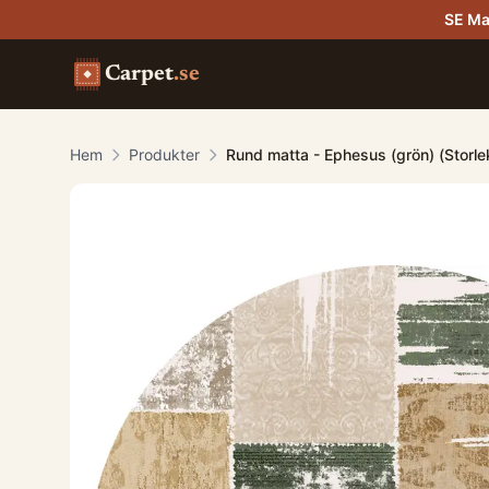
SE Ma
Carpet
.se
Hem
Produkter
Rund matta - Ephesus (grön) (Storl