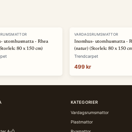
SRUMSMATTOR
VARDAGSRUMSMATTOR
- utomhusmatta - Rhea
Inomhus- utomhusmatta - 
(Storlek: 80 x 150 cm)
(natur) (Storlek: 80 x 150 c
rpet
Trendcarpet
499 kr
A
KATEGORIER
Vardagsrumsmattor
Plastmattor
kter A-Ö
Ryamattor