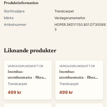
Produktinformation
Återförsäljare
Trendcarpet
Märke
Vardagsrumsmattor
Artikelnummer
HOPER.SKD11150.801.DT30589.1
3
Liknande produkter
VARDAGSRUMSMATTOR
VARDAGSRUMSMATTOR
Inomhus-
Inomhus-
utomhusmatta - Rhea
utomhusmatta - Rhea
(vit) (Storlek: 80 x 150
(beige) (Storlek: 80 x
Trendcarpet
Trendcarpet
cm)
150 cm)
499 kr
499 kr