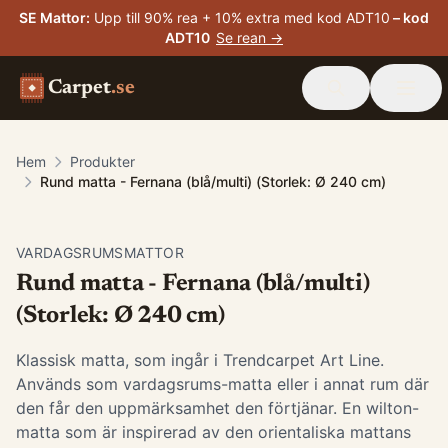
SE Mattor
:
Upp till 90% rea + 10% extra med kod ADT10
– kod
ADT10
Se rean →
Carpet
.se
Hem
Produkter
Rund matta - Fernana (blå/multi) (Storlek: Ø 240 cm)
VARDAGSRUMSMATTOR
Rund matta - Fernana (blå/multi)
(Storlek: Ø 240 cm)
Klassisk matta, som ingår i Trendcarpet Art Line.
Används som vardagsrums-matta eller i annat rum där
den får den uppmärksamhet den förtjänar. En wilton-
matta som är inspirerad av den orientaliska mattans