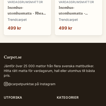
VARDAGSRUMSMATTOR
VARDAGSRUMSMATTOR
Inomhus-
Inomhus-
utomhusmatta - Rhea
utomhusmatta -
(natur) (Storlek: 80 x
Somerville (blå)
Trendcarpet
Trendcarpet
150 cm)
(Storlek: 80 x 150 cm)
499 kr
499 kr
Carpet.se
Jämför över 25 000 mattor från flera svenska mattbutiker.
Hitta rätt matta för vardagsrum, hall eller utomhus till bästa
pris.
@
carpetpunktse
på Instagram
UTFORSKA
KATEGORIER