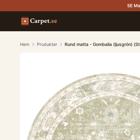
SE Ma
Carpet
.se
Hem
Produkter
Rund matta - Gombalia (ljusgrön) (S