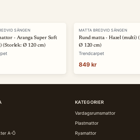
REDVID SÄNGEN
MATTA BREDVID SÄNGEN
attor - Aranga Super Soft
Rund matta - Hazel (multi) (
) (Storlek: Ø 120 cm)
Ø 120 cm)
rpet
Trendcarpet
849 kr
A
KATEGORIER
Vardagsrumsmattor
Plastmattor
kter A-Ö
Ryamattor