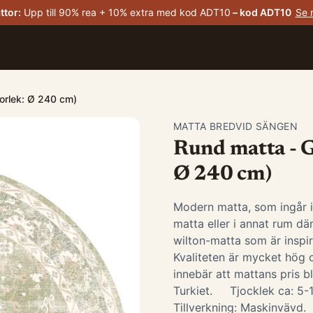
ttor
:
Upp till 90% rea + 10% extra med kod ADT10
– kod
ADT10
Se 
torlek: Ø 240 cm)
MATTA BREDVID SÄNGEN
Rund matta - G
Ø 240 cm)
Modern matta, som ingår 
matta eller i annat rum d
wilton-matta som är insp
Kvaliteten är mycket hög o
innebär att mattans pris bl
Turkiet. Tjocklek ca: 5
Tillverkning: Maskinvävd. ​