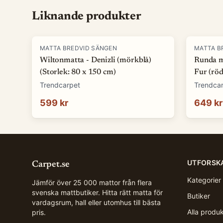
Liknande produkter
MATTA BREDVID SÄNGEN
MATTA B
Wiltonmatta - Denizli (mörkblå)
Runda m
(Storlek: 80 x 150 cm)
Fur (röd
Trendcarpet
Trendca
599 kr
649 kr
UTFORSK
Carpet.se
Kategorier
Jämför över 25 000 mattor från flera
svenska mattbutiker. Hitta rätt matta för
Butiker
vardagsrum, hall eller utomhus till bästa
Alla produ
pris.