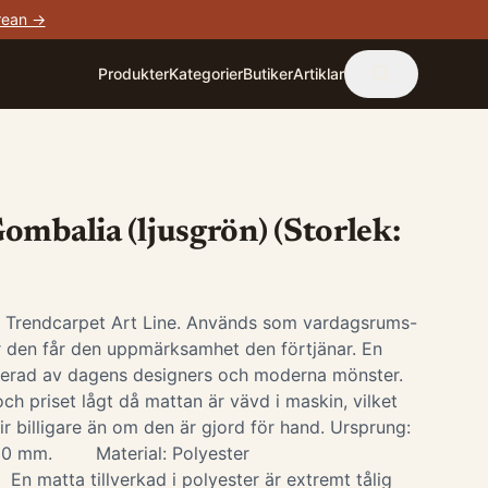
rean →
Produkter
Kategorier
Butiker
Artiklar
ombalia (ljusgrön) (Storlek:
i Trendcarpet Art Line. Används som vardagsrums-
är den får den uppmärksamhet den förtjänar. En
irerad av dagens designers och moderna mönster.
ch priset lågt då mattan är vävd i maskin, vilket
ir billigare än om den är gjord för hand. Ursprung:
-10 mm. Material: Polyester
 En matta tillverkad i polyester är extremt tålig