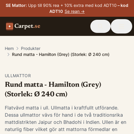
SE Mattor
:
Upp till 90% rea + 10% extra med kod ADT10
– kod
ADT10
Se rean →
Carpet
.se
Hem
Produkter
Rund matta - Hamilton (Grey) (Storlek: Ø 240 cm)
ULLMATTOR
Rund matta - Hamilton (Grey)
(Storlek: Ø 240 cm)
Flatvävd matta i ull. Ullmatta i kraftfullt utförande.
Dessa ullmattor vävs för hand i de två traditionsrika
mattdistrikten Jaipur och Bhadohi i Indien. Ullen är en
naturlig fiber vilket gör att mattorna förmedlar en