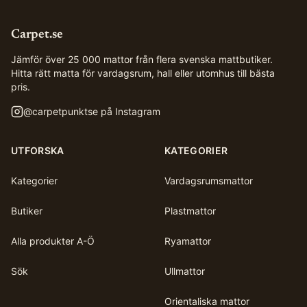
Carpet.se
Jämför över 25 000 mattor från flera svenska mattbutiker.
Hitta rätt matta för vardagsrum, hall eller utomhus till bästa
pris.
@
carpetpunktse
på Instagram
UTFORSKA
KATEGORIER
Kategorier
Vardagsrumsmattor
Butiker
Plastmattor
Alla produkter A-Ö
Ryamattor
Sök
Ullmattor
Orientaliska mattor