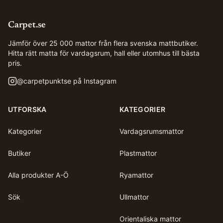
Carpet.se
Jämför över 25 000 mattor från flera svenska mattbutiker.
Hitta rätt matta för vardagsrum, hall eller utomhus till bästa
pris.
@
carpetpunktse
på Instagram
UTFORSKA
KATEGORIER
Kategorier
Vardagsrumsmattor
Butiker
Plastmattor
Alla produkter A-Ö
Ryamattor
Sök
Ullmattor
Orientaliska mattor