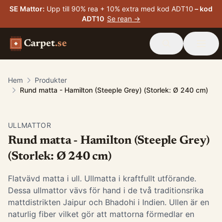
SE Mattor
:
Upp till 90% rea + 10% extra med kod ADT10
– kod
ADT10
Se rean →
Carpet
.se
Hem
Produkter
Rund matta - Hamilton (Steeple Grey) (Storlek: Ø 240 cm)
ULLMATTOR
Rund matta - Hamilton (Steeple Grey)
(Storlek: Ø 240 cm)
Flatvävd matta i ull. Ullmatta i kraftfullt utförande.
Dessa ullmattor vävs för hand i de två traditionsrika
mattdistrikten Jaipur och Bhadohi i Indien. Ullen är en
naturlig fiber vilket gör att mattorna förmedlar en