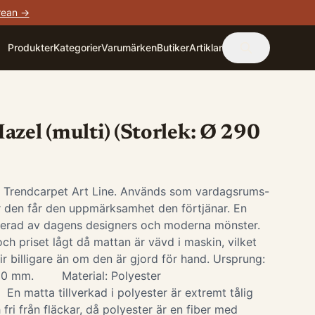
rean →
Produkter
Kategorier
Varumärken
Butiker
Artiklar
azel (multi) (Storlek: Ø 290
i Trendcarpet Art Line. Används som vardagsrums-
är den får den uppmärksamhet den förtjänar. En
irerad av dagens designers och moderna mönster.
ch priset lågt då mattan är vävd i maskin, vilket
ir billigare än om den är gjord för hand. Ursprung:
-10 mm. Material: Polyester
 En matta tillverkad i polyester är extremt tålig
 fri från fläckar, då polyester är en fiber med