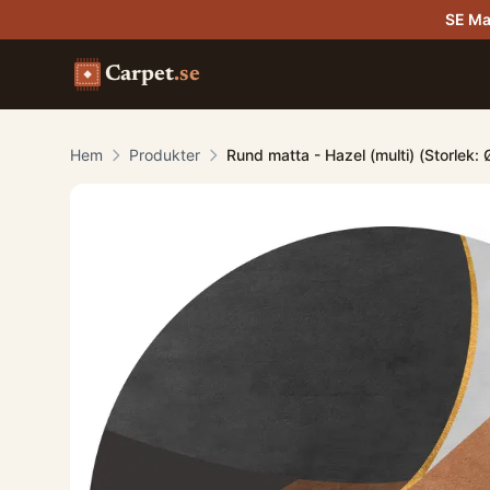
SE Ma
Carpet
.se
Hem
Produkter
Rund matta - Hazel (multi) (Storlek: