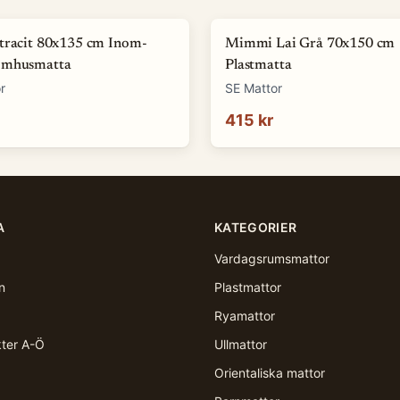
tracit 80x135 cm Inom-
Mimmi Lai Grå 70x150 cm
omhusmatta
Plastmatta
r
SE Mattor
415 kr
A
KATEGORIER
Vardagsrumsmattor
n
Plastmattor
Ryamattor
kter A-Ö
Ullmattor
Orientaliska mattor