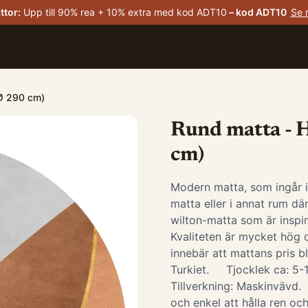
ttor
:
Upp till 90% rea + 10% extra med kod ADT10
– kod
ADT10
Se 
 Ø 290 cm)
Rund matta - H
cm)
Modern matta, som ingår 
matta eller i annat rum d
wilton-matta som är insp
Kvaliteten är mycket hög o
innebär att mattans pris bl
Turkiet. Tjocklek ca: 5
Tillverkning: Maskinvävd. ​
och enkel att hålla ren och