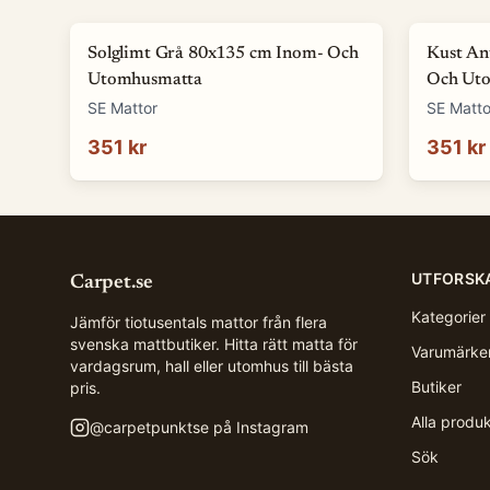
Solglimt Grå 80x135 cm Inom- Och
Kust An
Utomhusmatta
Och Ut
SE Mattor
SE Matto
351 kr
351 kr
UTFORSK
Carpet.se
Kategorier
Jämför tiotusentals mattor från flera
svenska mattbutiker. Hitta rätt matta för
Varumärke
vardagsrum, hall eller utomhus till bästa
Butiker
pris.
Alla produ
@
carpetpunktse
på Instagram
Sök