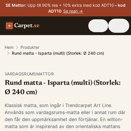
SE Mattor
:
Upp till 90% rea + 10% extra med kod ADT10
– kod
ADT10
Se rean →
Carpet
.se
Hem
Produkter
Rund matta - Isparta (multi) (Storlek: Ø 240 cm)
VARDAGSRUMSMATTOR
Rund matta - Isparta (multi) (Storlek:
Ø 240 cm)
Klassisk matta, som ingår i Trendcarpet Art Line.
Används som vardagsrums-matta eller i annat rum där
den får den uppmärksamhet den förtjänar. En wilton-
matta som är inspirerad av den orientaliska mattans