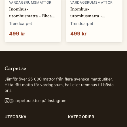
VARDAGSRUMSMATTOR
VARDAGSRUMSMATTOR
Inomhus-
Inomhus-
utomhusmatta - Rhea
utomhusmatta -
(natur) (Storlek: 80 x
Somerville (blå)
Trendcarpet
Trendcarpet
150 cm)
(Storlek: 80 x 150 cm)
499 kr
499 kr
Carpet.se
Jämför över 25 000 mattor från flera svenska mattbutiker.
Hitta rätt matta för vardagsrum, hall eller utomhus till bästa
pris.
@
carpetpunktse
på Instagram
UTFORSKA
KATEGORIER