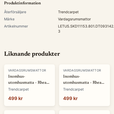
Produktinformation
Återförsäljare
Trendcarpet
Märke
Vardagsrumsmattor
Artikelnummer
LETUS.SKD11153.801.DT093142.
3
Liknande produkter
VARDAGSRUMSMATTOR
VARDAGSRUMSMATTOR
Inomhus-
Inomhus-
utomhusmatta - Rhea
utomhusmatta - Rhea
(vit) (Storlek: 80 x 150
(beige) (Storlek: 80 x
Trendcarpet
Trendcarpet
cm)
150 cm)
499 kr
499 kr